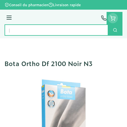
Aller au contenu
Conseil du pharmacien
Livraison rapide
Menu
Cherc
Rechercher
Bota Ortho Df 2100 Noir N3