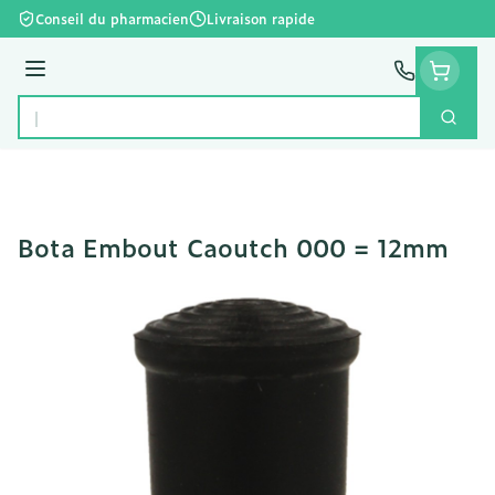
Aller au contenu
Conseil du pharmacien
Livraison rapide
Menu
Cherc
Rechercher
Bota Embout Caoutch 000 = 12mm