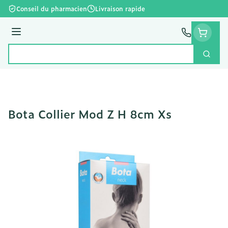
Aller au contenu
Conseil du pharmacien
Livraison rapide
Menu
Cherc
Rechercher
Bota Collier Mod Z H 8cm Xs