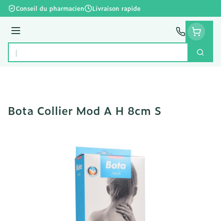
Aller au contenu
Conseil du pharmacien
Livraison rapide
Menu
Cherc
Rechercher
Bota Collier Mod A H 8cm S