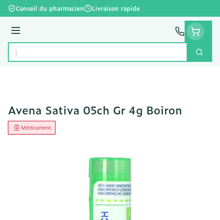
Aller au contenu
Conseil du pharmacien
Livraison rapide
Menu
Cherc
Rechercher
Avena Sativa 05ch Gr 4g Boiron
Médicament