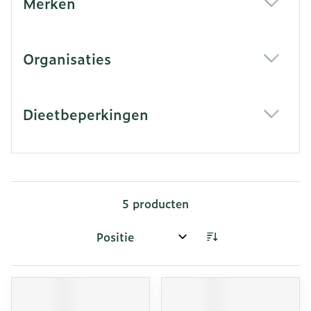
Merken
filter
Organisaties
filter
Dieetbeperkingen
filter
5
producten
Sorteer op: