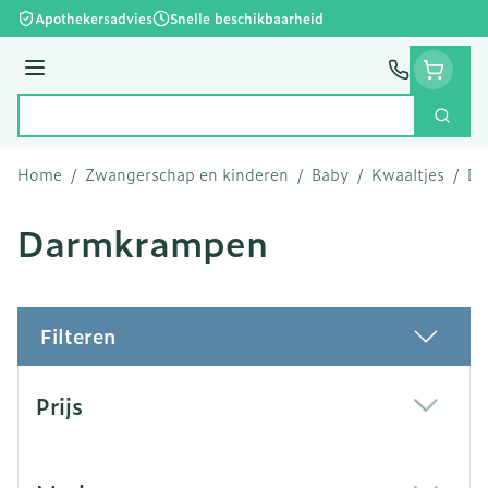
Ga naar de inhoud
Apothekersadvies
Snelle beschikbaarheid
Menu
Zoek
Product, merk, categorie...
Home
/
Zwangerschap en kinderen
/
Baby
/
Kwaaltjes
/
Da
Darmkrampen
Filteren
Doorgaan naar productlijst
Prijs
filter