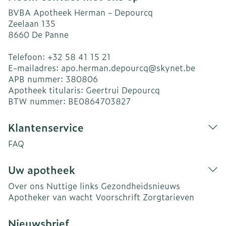
BVBA Apotheek Herman - Depourcq
Zeelaan 135
8660
De Panne
Telefoon:
+32 58 41 15 21
E-mailadres:
apo.herman.depourcq@
skynet.be
APB nummer:
380806
Apotheek titularis:
Geertrui Depourcq
BTW nummer:
BE0864703827
Klantenservice
FAQ
Uw apotheek
Over ons
Nuttige links
Gezondheidsnieuws
Apotheker van wacht
Voorschrift
Zorgtarieven
Nieuwsbrief