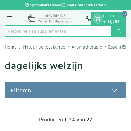
Dia 1 van 1
Ga naar de inhoud
Apothekersadvies
Snelle beschikbaarheid
0
0 artikelen
Menu
€ 0,00
Medicijnen
Zoek
Product, merk, categorie...
Home
/
Natuur geneeskunde
/
Aromatherapie
/
Essentiële 
dagelijks welzijn
Filteren
Producten
1
-
24
van
27