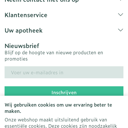
Klantenservice
Uw apotheek
Nieuwsbrief
Blijf op de hoogte van nieuwe producten en
promoties
E-mail adres
Inschrijven
Wij gebruiken cookies om uw ervaring beter te
Door op inschrijven te klikken, schrijft u zich in voor onze
nieuwsbrief en gaat u akkoord met onze
privacy policy
.
maken.
Onze webshop maakt uitsluitend gebruik van
essentiële cookies. Deze cookies zijn noodzakelijk