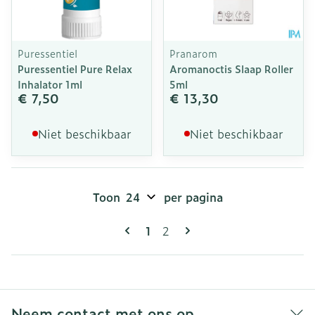
Puressentiel
Pranarom
Puressentiel Pure Relax
Aromanoctis Slaap Roller
Inhalator 1ml
5ml
€ 7,50
€ 13,30
Niet beschikbaar
Niet beschikbaar
Toon
per pagina
Pagina's
U lees momenteel pagina
Pagina
1
2
Neem contact met ons op