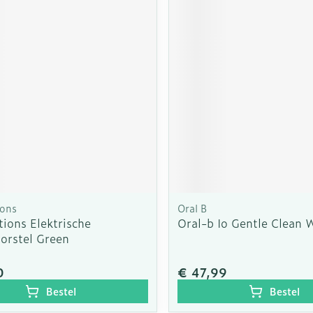
ions
Oral B
ions Elektrische
Oral-b Io Gentle Clean 
orstel Green
0
€ 47,99
Bestel
Bestel