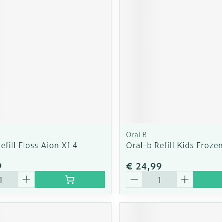
Oral B
efill Floss Aion Xf 4
Oral-b Refill Kids Froze
9
€ 24,99
Aantal