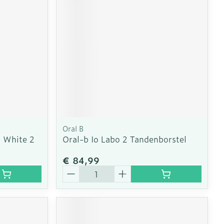
erende
Parfums en
geurproducten
Oral B
n White 2
Oral-b Io Labo 2 Tandenborstel
€ 84,99
Aantal
CBD