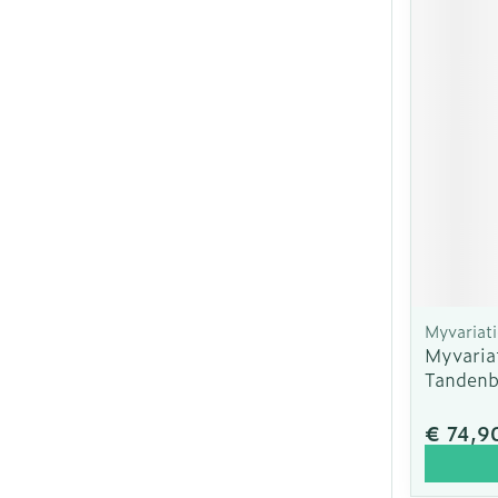
Myvariat
Myvariat
Tandenb
€ 74,9