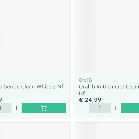
rging
Supplementen
Insectenw
n
Mondmaskers
middelen
nissen
d -
uid
id
Oral B
o Gentle Clean White 2 Nf
Oral-b Io Ultimate Clea
Nf
9
€ 24,99
Aantal
Zelfbruiner
Scheren