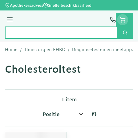
Ga naar de inhoud
Apothekersadvies
Snelle beschikbaarheid
Menu
Zoek
Product, merk, categorie...
Home
/
Thuiszorg en EHBO
/
Diagnosetesten en meetappar
Cholesteroltest
1
item
Sorteer op: