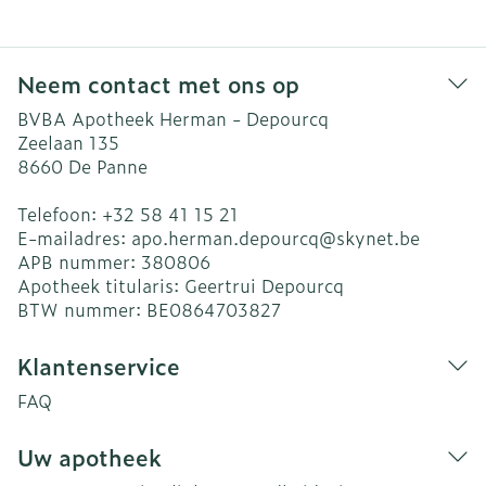
Neem contact met ons op
BVBA Apotheek Herman - Depourcq
Zeelaan 135
8660
De Panne
Telefoon:
+32 58 41 15 21
E-mailadres:
apo.herman.depourcq@
skynet.be
APB nummer:
380806
Apotheek titularis:
Geertrui Depourcq
BTW nummer:
BE0864703827
Klantenservice
FAQ
Uw apotheek