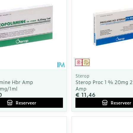
middel
voorschrift
Geneesmiddel
Op voorschrift
Sterop
mine Hbr Amp
Sterop Proc 1 % 20mg 2
0mg/1ml
Amp
0
€ 11,46
Reserveer
Reserveer