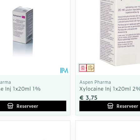
middel
voorschrift
Geneesmiddel
Op voorschrift
harma
Aspen Pharma
ne Inj 1x20ml 1%
Xylocaine Inj 1x20ml 2
€ 3,75
Reserveer
Reserveer