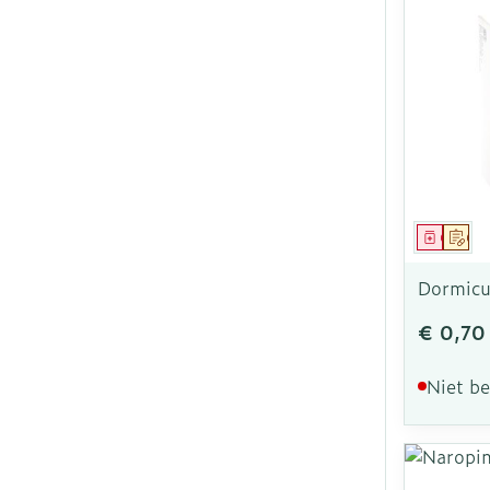
Genees
Op 
Dormicu
€ 0,70
Niet b