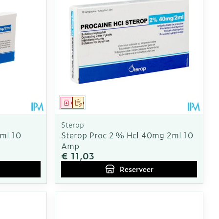
Geneesmiddel
Op voorschrift
Sterop
ml 10
Sterop Proc 2 % Hcl 40mg 2ml 10
Amp
€ 11,03
Reserveer