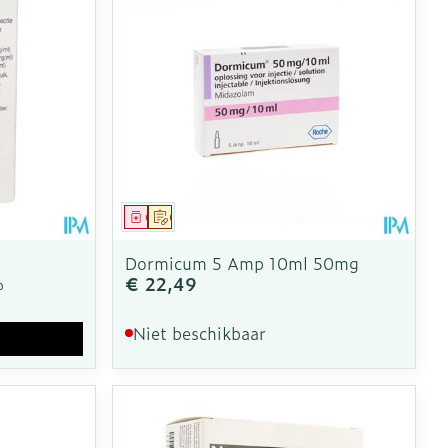
Geneesmiddel
Op voorschrift
Dormicum 5 Amp 10ml 50mg
€ 22,49
%
Niet beschikbaar