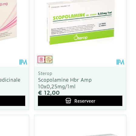
erende
Parfums en
geurproducten
Geneesmiddel
Op voorschrift
Sterop
dicinale
Scopolamine Hbr Amp
10x0,25mg/1ml
€ 12,00
Reserveer
CBD