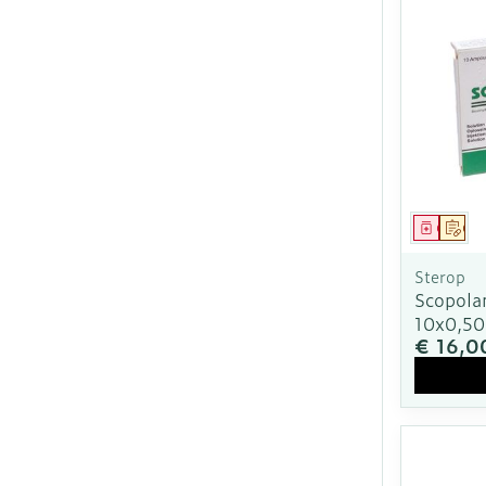
Genees
Op 
Sterop
Scopola
10x0,5
€ 16,0