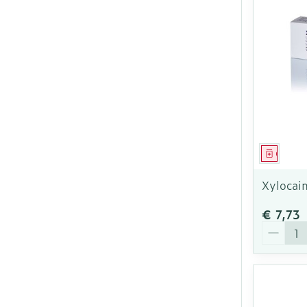
Genees
Xylocai
€ 7,73
Aantal