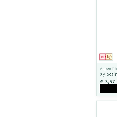
Genees
Op 
Aspen P
Xylocai
€ 3,57