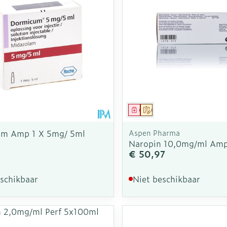
middel
voorschrift
Geneesmiddel
Op voorschrift
m Amp 1 X 5mg/ 5ml
Aspen Pharma
Naropin 10,0mg/ml Amp
€ 50,97
eschikbaar
Niet beschikbaar