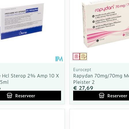
Toon meer
rging
Supplementen
Insectenw
n
Mondmaskers
middelen
nissen
d -
uid
middel
voorschrift
Geneesmiddel
Op voorschrift
id
Eurocept
e Hcl Sterop 2% Amp 10 X
Rapydan 70mg/70mg Me
 5ml
Pleister 2
6
€ 27,69
Reserveer
Reserveer
Zelfbruiner
Scheren