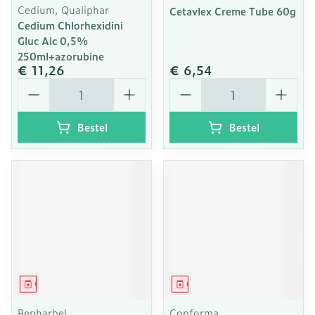
Cedium, Qualiphar
Cetavlex Creme Tube 60g
Cedium Chlorhexidini
Gluc Alc 0,5%
250ml+azorubine
€ 11,26
€ 6,54
Aantal
Aantal
Bestel
Bestel
Geneesmiddel
Geneesmiddel
Bepharbel
Conforma