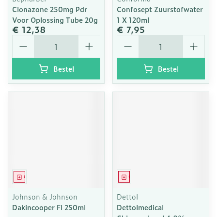
Clonazone 250mg Pdr
Confosept Zuurstofwater
Voor Oplossing Tube 20g
1 X 120ml
€ 12,38
€ 7,95
Aantal
Aantal
Bestel
Bestel
Geneesmiddel
Geneesmiddel
Johnson & Johnson
Dettol
Dakincooper Fl 250ml
Dettolmedical