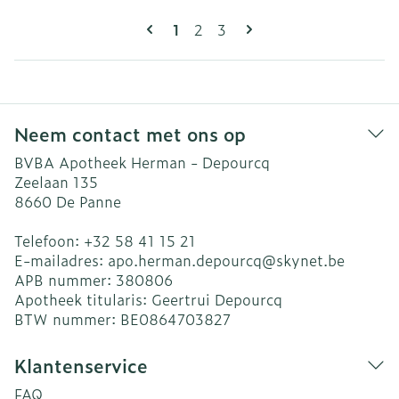
Pagina's
U lees momenteel pagina
Pagina
Pagina
1
2
3
Neem contact met ons op
BVBA Apotheek Herman - Depourcq
Zeelaan 135
8660
De Panne
Telefoon:
+32 58 41 15 21
E-mailadres:
apo.herman.depourcq@
skynet.be
APB nummer:
380806
Apotheek titularis:
Geertrui Depourcq
BTW nummer:
BE0864703827
Klantenservice
FAQ