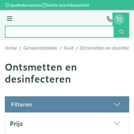
Ga naar de inhoud
Apothekersadvies
Snelle beschikbaarheid
Menu
Zoek
Product, merk, categorie...
Home
/
Geneesmiddelen
/
Huid
/
Ontsmetten en desinfecte
Ontsmetten en
desinfecteren
Filteren
Doorgaan naar productlijst
Prijs
filter