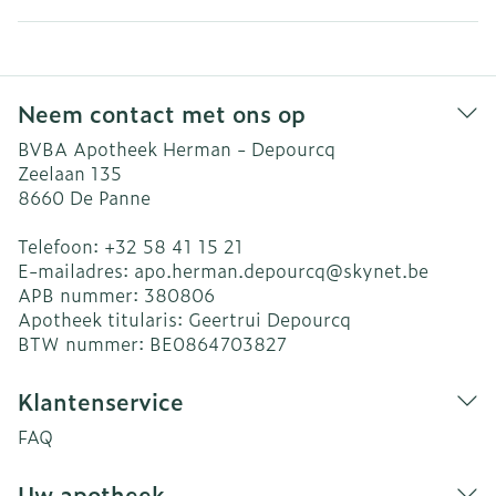
Neem contact met ons op
BVBA Apotheek Herman - Depourcq
Zeelaan 135
8660
De Panne
Telefoon:
+32 58 41 15 21
E-mailadres:
apo.herman.depourcq@
skynet.be
APB nummer:
380806
Apotheek titularis:
Geertrui Depourcq
BTW nummer:
BE0864703827
Klantenservice
FAQ
Uw apotheek