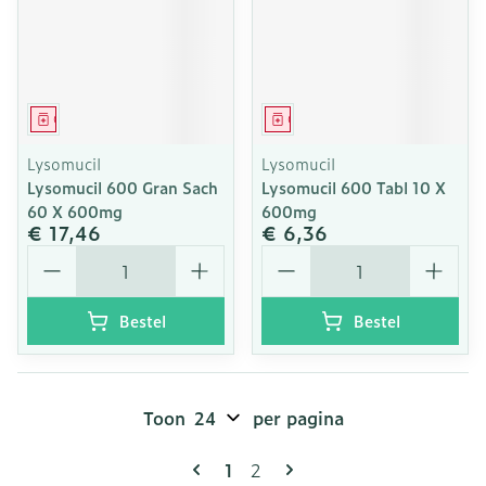
Geneesmiddel
Geneesmiddel
Lysomucil
Lysomucil
Lysomucil 600 Gran Sach
Lysomucil 600 Tabl 10 X
60 X 600mg
600mg
€ 17,46
€ 6,36
Aantal
Aantal
Bestel
Bestel
Toon
per pagina
Pagina's
U lees momenteel pagina
Pagina
1
2