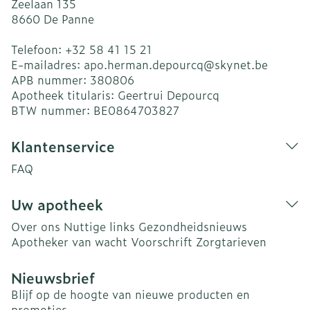
Zeelaan 135
8660
De Panne
Telefoon:
+32 58 41 15 21
E-mailadres:
apo.herman.depourcq@
skynet.be
APB nummer:
380806
Apotheek titularis:
Geertrui Depourcq
BTW nummer:
BE0864703827
Klantenservice
FAQ
Uw apotheek
Over ons
Nuttige links
Gezondheidsnieuws
Apotheker van wacht
Voorschrift
Zorgtarieven
Nieuwsbrief
Blijf op de hoogte van nieuwe producten en
promoties