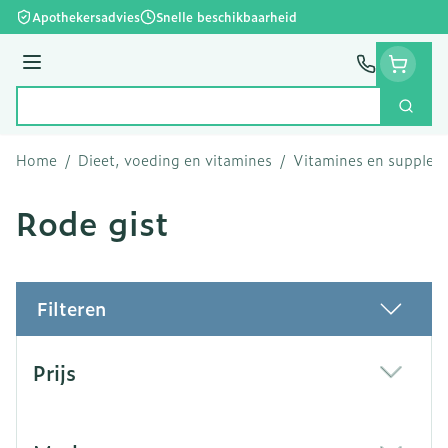
Ga naar de inhoud
Apothekersadvies
Snelle beschikbaarheid
Menu
Zoek
Product, merk, categorie...
Home
/
Dieet, voeding en vitamines
/
Vitamines en supple
Rode gist
Filteren
Doorgaan naar productlijst
Prijs
filter