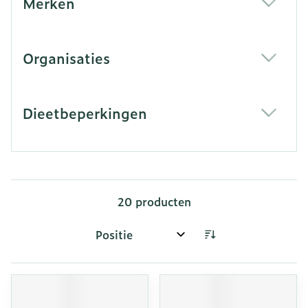
Merken
filter
Organisaties
filter
Dieetbeperkingen
filter
20
producten
Sorteer op: