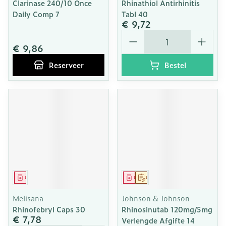
Clarinase 240/10 Once
Rhinathiol Antirhinitis
Daily Comp 7
Tabl 40
€ 9,72
Aantal
€ 9,86
Reserveer
Bestel
Geneesmiddel
Geneesmiddel
Op voorschrift
Melisana
Johnson & Johnson
Rhinofebryl Caps 30
Rhinosinutab 120mg/5mg
€ 7,78
Verlengde Afgifte 14