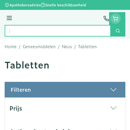
Ga naar de inhoud
Apothekersadvies
Snelle beschikbaarheid
Menu
Zoek
Product, merk, categorie...
Home
/
Geneesmiddelen
/
Neus
/
Tabletten
Tabletten
Filteren
Doorgaan naar productlijst
Prijs
filter