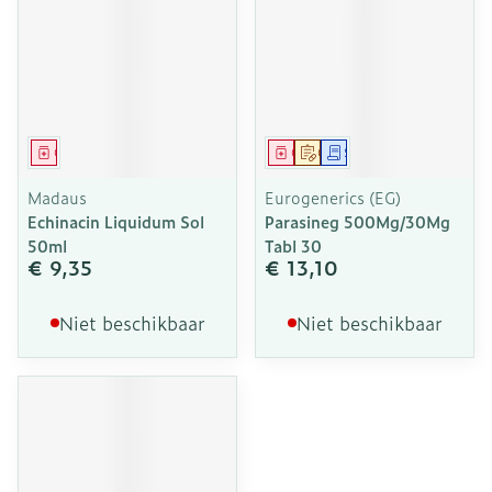
Geneesmiddel
Geneesmiddel
Op voorschrift
Schriftelijke aanvraag
Madaus
Eurogenerics (EG)
Echinacin Liquidum Sol
Parasineg 500Mg/30Mg
50ml
Tabl 30
€ 9,35
€ 13,10
Niet beschikbaar
Niet beschikbaar