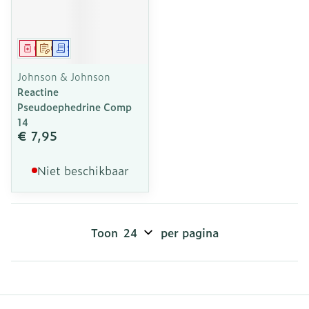
Geneesmiddel
Op voorschrift
Schriftelijke aanvraag
Johnson & Johnson
Reactine
Pseudoephedrine Comp
14
€ 7,95
Niet beschikbaar
Toon
per pagina