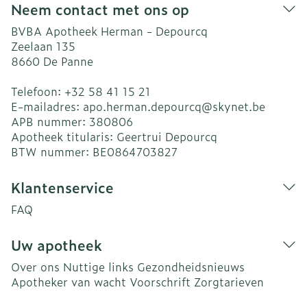
Neem contact met ons op
BVBA Apotheek Herman - Depourcq
Zeelaan 135
8660
De Panne
Telefoon:
+32 58 41 15 21
E-mailadres:
apo.herman.depourcq@
skynet.be
APB nummer:
380806
Apotheek titularis:
Geertrui Depourcq
BTW nummer:
BE0864703827
Klantenservice
FAQ
Uw apotheek
Over ons
Nuttige links
Gezondheidsnieuws
Apotheker van wacht
Voorschrift
Zorgtarieven