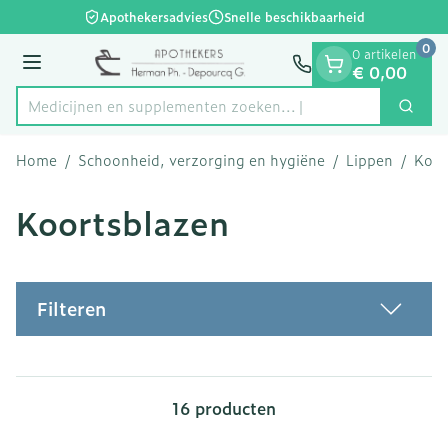
Dia 1 van 1
Ga naar de inhoud
Apothekersadvies
Snelle beschikbaarheid
0
0 artikelen
Menu
€ 0,00
Medicijnen en supplementen zoeken.
Zoek
Product, merk, categorie...
Home
/
Schoonheid, verzorging en hygiëne
/
Lippen
/
Koor
Koortsblazen
Filteren
16
producten