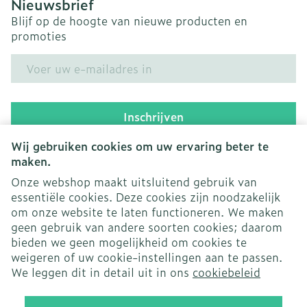
Nieuwsbrief
Blijf op de hoogte van nieuwe producten en
promoties
E-mail adres
Inschrijven
Wij gebruiken cookies om uw ervaring beter te
Door op inschrijven te klikken, schrijft u zich in voor onze
nieuwsbrief en gaat u akkoord met onze
privacy policy
.
maken.
Onze webshop maakt uitsluitend gebruik van
essentiële cookies. Deze cookies zijn noodzakelijk
om onze website te laten functioneren. We maken
geen gebruik van andere soorten cookies; daarom
bieden we geen mogelijkheid om cookies te
weigeren of uw cookie-instellingen aan te passen.
Juridische links
We leggen dit in detail uit in ons
cookiebeleid