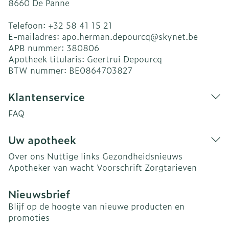
8660
De Panne
Telefoon:
+32 58 41 15 21
E-mailadres:
apo.herman.depourcq@
skynet.be
APB nummer:
380806
Apotheek titularis:
Geertrui Depourcq
BTW nummer:
BE0864703827
Klantenservice
FAQ
Uw apotheek
Over ons
Nuttige links
Gezondheidsnieuws
Apotheker van wacht
Voorschrift
Zorgtarieven
Nieuwsbrief
Blijf op de hoogte van nieuwe producten en
promoties