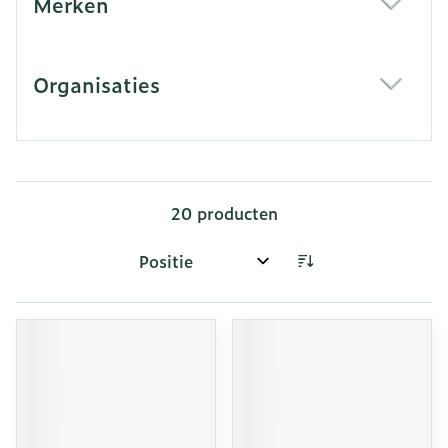
Merken
filter
Organisaties
filter
20
producten
Sorteer op: