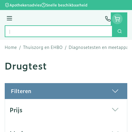
Ga naar de inhoud
Apothekersadvies
Snelle beschikbaarheid
Menu
Zoek
Product, merk, categorie...
Home
/
Thuiszorg en EHBO
/
Diagnosetesten en meetappar
Drugtest
Filteren
Doorgaan naar productlijst
Prijs
filter