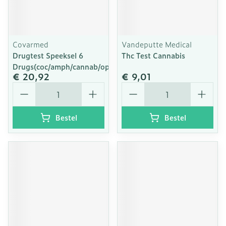
Covarmed
Vandeputte Medical
Drugtest Speeksel 6
Thc Test Cannabis
Drugs(coc/amph/cannab/opiat/xt
€ 20,92
€ 9,01
Aantal
Aantal
Bestel
Bestel