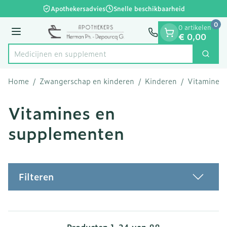
Dia 1 van 1
Ga naar de inhoud
Apothekersadvies
Snelle beschikbaarheid
0
0 artikelen
Menu
€ 0,00
Medi
Zoek
Product, merk, categorie...
Home
/
Zwangerschap en kinderen
/
Kinderen
/
Vitamines 
Vitamines en
supplementen
Filteren