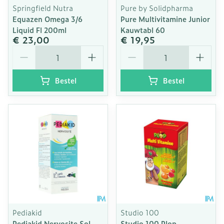
Springfield Nutra
Pure by Solidpharma
Equazen Omega 3/6
Pure Multivitamine Junior
Liquid Fl 200ml
Kauwtabl 60
€ 23,00
€ 19,95
Aantal
Aantal
Bestel
Bestel
Pediakid
Studio 100
Pediakid Nervosite Sol
Studio 100 Plop