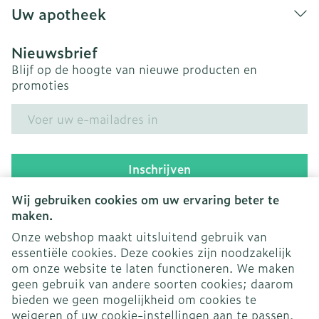
Uw apotheek
Nieuwsbrief
Blijf op de hoogte van nieuwe producten en
promoties
E-mail adres
Inschrijven
Wij gebruiken cookies om uw ervaring beter te
Door op inschrijven te klikken, schrijft u zich in voor onze
nieuwsbrief en gaat u akkoord met onze
privacy policy
.
maken.
Onze webshop maakt uitsluitend gebruik van
essentiële cookies. Deze cookies zijn noodzakelijk
om onze website te laten functioneren. We maken
geen gebruik van andere soorten cookies; daarom
bieden we geen mogelijkheid om cookies te
weigeren of uw cookie-instellingen aan te passen.