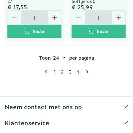
27
Softgels 60
€ 17,55
€ 25,99
Aantal
Aantal
Bestel
Bestel
Toon
per pagina
Pagina's
U lees momenteel pagina
Pagina
Pagina
Pagina
1
2
3
4
Neem contact met ons op
Klantenservice