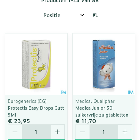
Producten
1
-
24
van
88
Sorteer op:
Eurogenerics (EG)
Medica, Qualiphar
Protectis Easy Drops Gutt
Medica Junior 30
5Ml
suikervrije zuigtabletten
€ 23,95
€ 11,70
Aantal
Aantal