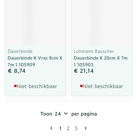
Dauerbinde
Lohmann Rauscher
Dauerbinde K Vrac 8cm X
Dauerbinde K 20cm X 7m
7m 1 105909
1 105903
€ 8,74
€ 21,14
Niet beschikbaar
Niet beschikbaar
Toon
per pagina
Pagina's
U lees momenteel pagina
Pagina
Pagina
1
2
3