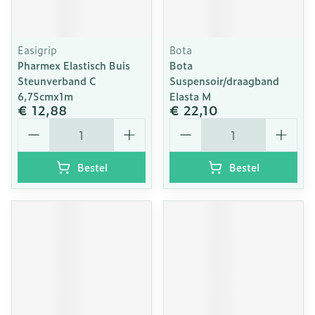
Easigrip
Bota
Pharmex Elastisch Buis
Bota
Steunverband C
Suspensoir/draagband
6,75cmx1m
Elasta M
€ 12,88
€ 22,10
Aantal
Aantal
Bestel
Bestel