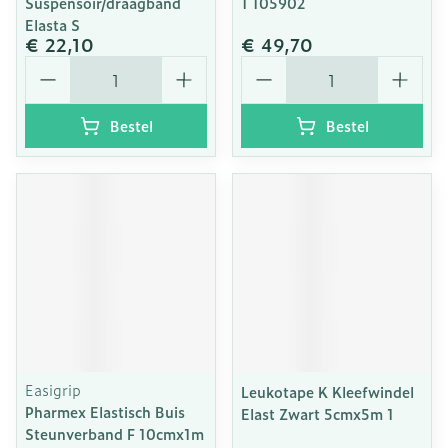
Suspensoir/draagband
1 105902
Elasta S
€ 22,10
€ 49,70
Aantal
Aantal
Bestel
Bestel
Easigrip
Leukotape K Kleefwindel
Pharmex Elastisch Buis
Elast Zwart 5cmx5m 1
Steunverband F 10cmx1m