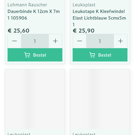
Lohmann Rauscher
Leukoplast
Dauerbinde K 12cm X 7m
Leukotape K Kleefwindel
1 105906
Elast Lichtblauw 5cmx5m
1
€ 25,60
€ 25,90
Aantal
Aantal
Bestel
Bestel
Leukoplast
Leukoplast