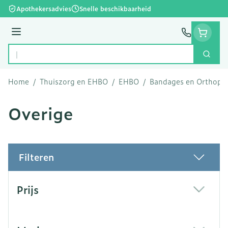
Ga naar de inhoud
Apothekersadvies
Snelle beschikbaarheid
Menu
Zoek
Product, merk, categorie...
Home
/
Thuiszorg en EHBO
/
EHBO
/
Bandages en Orthoped
Overige
Filteren
Doorgaan naar productlijst
Prijs
filter