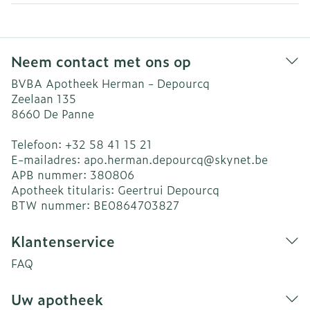
Neem contact met ons op
BVBA Apotheek Herman - Depourcq
Zeelaan 135
8660
De Panne
Telefoon:
+32 58 41 15 21
E-mailadres:
apo.herman.depourcq@
skynet.be
APB nummer:
380806
Apotheek titularis:
Geertrui Depourcq
BTW nummer:
BE0864703827
Klantenservice
FAQ
Uw apotheek