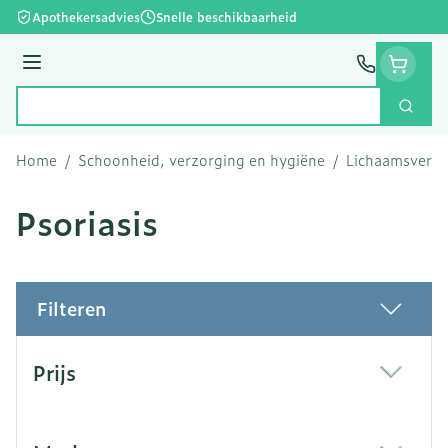
Ga naar de inhoud
Apothekersadvies
Snelle beschikbaarheid
Menu
Zoek
Product, merk, categorie...
Home
/
Schoonheid, verzorging en hygiëne
/
Lichaamsverzo
Psoriasis
Filteren
Doorgaan naar productlijst
Prijs
filter