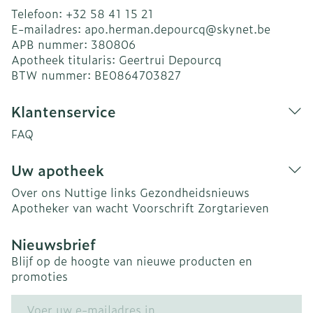
Telefoon:
+32 58 41 15 21
E-mailadres:
apo.herman.depourcq@
skynet.be
APB nummer:
380806
Apotheek titularis:
Geertrui Depourcq
BTW nummer:
BE0864703827
Klantenservice
FAQ
Uw apotheek
Over ons
Nuttige links
Gezondheidsnieuws
Apotheker van wacht
Voorschrift
Zorgtarieven
Nieuwsbrief
Blijf op de hoogte van nieuwe producten en
promoties
E-mail adres