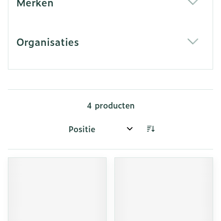
Merken
filter
Organisaties
filter
4
producten
Sorteer op: