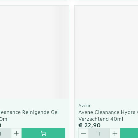
Avene
leanance Reinigende Gel
Avene Cleanance Hydra
00ml
Verzachtend 40ml
0
€ 22,90
Aantal