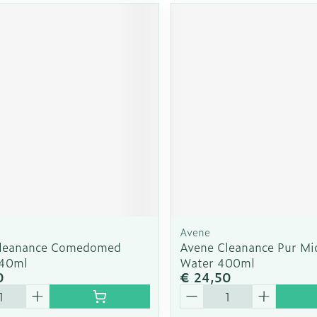
Avene
Cleanance Comedomed
Avene Cleanance Pur Mic
 40ml
Water 400ml
0
€ 24,50
Aantal