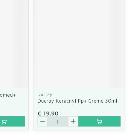
domed+
Ducray
Ducray Keracnyl Pp+ Creme 30ml
€ 19,90
Aantal