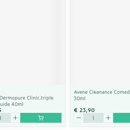
Avene Cleanance Come
Dermopure Clinic.triple
30ml
luide 40ml
5
€ 23,90
Aantal