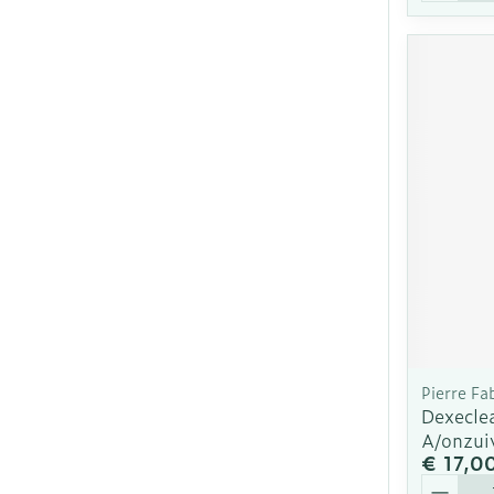
Pierre Fa
Dexecle
A/onzui
€ 17,0
Aantal