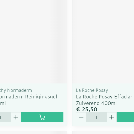
rging
Supplementen
Insectenw
n
Mondmaskers
middelen
nissen
d -
uid
id
ichy Normaderm
La Roche Posay
ormaderm Reinigingsgel
La Roche Posay Effaclar
5ml
Zuiverend 400ml
Zelfbruiner
Scheren
5
€ 25,50
Aantal