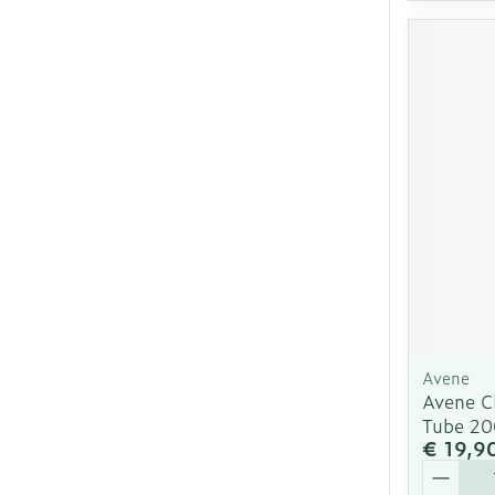
Avene
Avene C
Tube 2
€ 19,9
Aantal