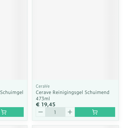
erende
Parfums en
geurproducten
CeraVe
 Schuimgel
Cerave Reinigingsgel Schuimend
473ml
CBD
€ 19,45
Aantal