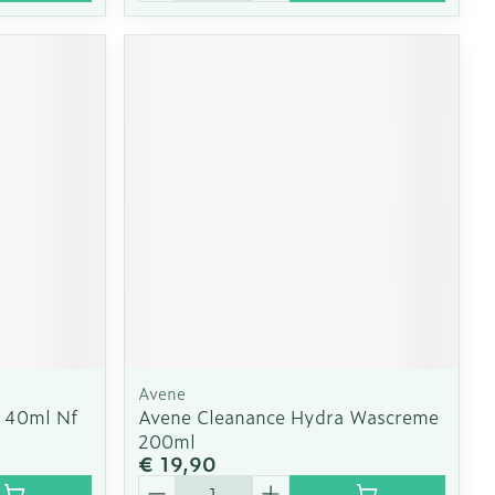
Avene
 40ml Nf
Avene Cleanance Hydra Wascreme
200ml
€ 19,90
Aantal