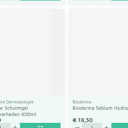
bre Dermatologie
Bioderma
ar Schuimgel
Bioderma Sebium Hydra
verheden 400ml
0
€ 18,50
Aantal