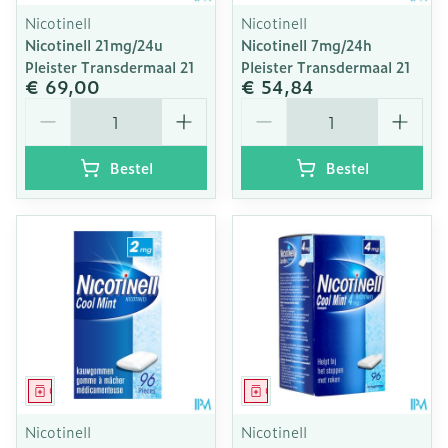
Nicotinell
Nicotinell
Nicotinell 21mg/24u
Nicotinell 7mg/24h
Pleister Transdermaal 21
Pleister Transdermaal 21
€ 69,00
€ 54,84
Aantal
Aantal
Bestel
Bestel
Geneesmiddel
Geneesmiddel
Nicotinell
Nicotinell