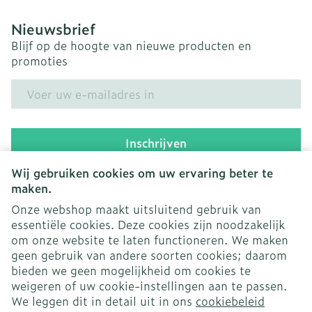
Nieuwsbrief
Blijf op de hoogte van nieuwe producten en
promoties
E-mail adres
Inschrijven
Wij gebruiken cookies om uw ervaring beter te
Door op inschrijven te klikken, schrijft u zich in voor onze
nieuwsbrief en gaat u akkoord met onze
privacy policy
.
maken.
Onze webshop maakt uitsluitend gebruik van
essentiële cookies. Deze cookies zijn noodzakelijk
om onze website te laten functioneren. We maken
geen gebruik van andere soorten cookies; daarom
bieden we geen mogelijkheid om cookies te
weigeren of uw cookie-instellingen aan te passen.
Juridische links
We leggen dit in detail uit in ons
cookiebeleid