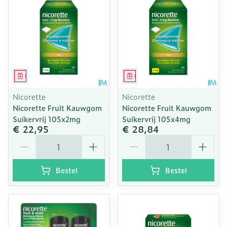
Geneesmiddel
Geneesmiddel
Nicorette
Nicorette
Nicorette Fruit Kauwgom
Nicorette Fruit Kauwgom
Suikervrij 105x2mg
Suikervrij 105x4mg
€ 22,95
€ 28,84
Aantal
Aantal
Bestel
Bestel