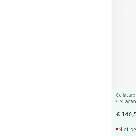
Cellacare
Cellaca
€ 146,
Niet b