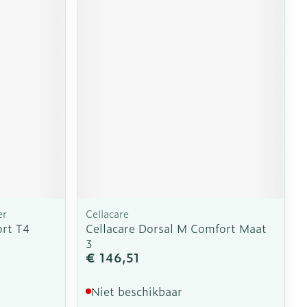
er
Cellacare
ort T4
Cellacare Dorsal M Comfort Maat
3
€ 146,51
Niet beschikbaar