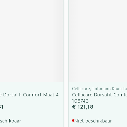
Cellacare, Lohmann Rausch
re Dorsal F Comfort Maat 4
Cellacare Dorsafit Comf
108743
51
€ 121,18
eschikbaar
Niet beschikbaar