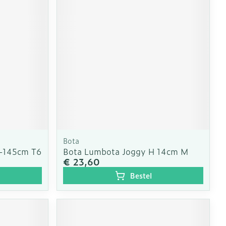
erende
Parfums en
geurproducten
Bota
5-145cm T6
Bota Lumbota Joggy H 14cm M
€ 23,60
CBD
Bestel