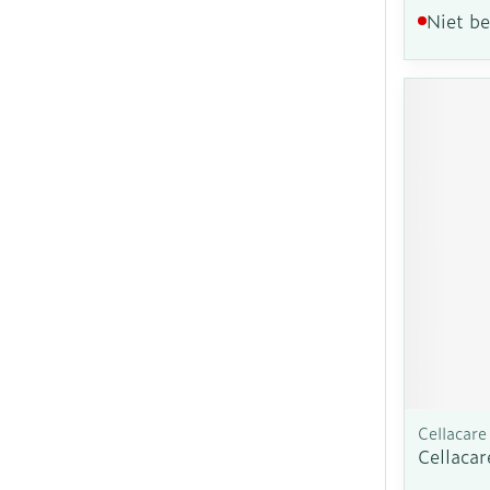
Niet b
Cellacare
Cellaca