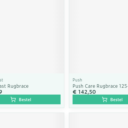
rging
Supplementen
Insectenw
n
Mondmaskers
middelen
nissen
d -
uid
id
st
Push
ast Rugbrace
Push Care Rugbrace 12
9
€ 142,50
Zelfbruiner
Scheren
Bestel
Bestel