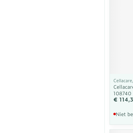
Cellacar
Cellacar
108740
€ 114,
Niet b