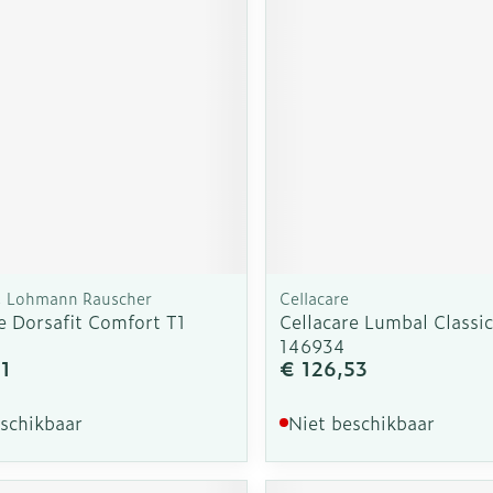
e, Lohmann Rauscher
Cellacare
e Dorsafit Comfort T1
Cellacare Lumbal Classi
146934
31
€ 126,53
eschikbaar
Niet beschikbaar