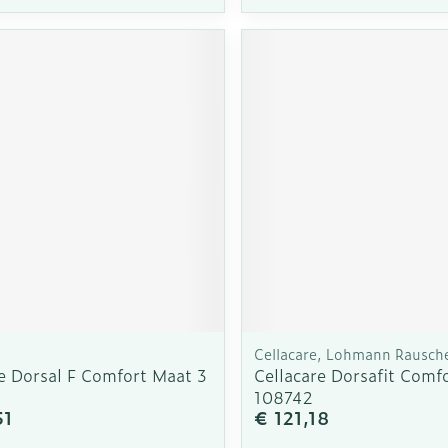
Cellacare, Lohmann Rausch
re Dorsal F Comfort Maat 3
Cellacare Dorsafit Comf
108742
51
€ 121,18