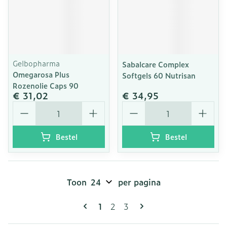
Gelbopharma
Sabalcare Complex
Omegarosa Plus
Softgels 60 Nutrisan
Rozenolie Caps 90
€ 31,02
€ 34,95
Aantal
Aantal
Bestel
Bestel
Toon
per pagina
Pagina's
U lees momenteel pagina
Pagina
Pagina
1
2
3