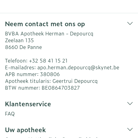
Neem contact met ons op
BVBA Apotheek Herman - Depourcq
Zeelaan 135
8660
De Panne
Telefoon:
+32 58 41 15 21
E-mailadres:
apo.herman.depourcq@
skynet.be
APB nummer:
380806
Apotheek titularis:
Geertrui Depourcq
BTW nummer:
BE0864703827
Klantenservice
FAQ
Uw apotheek