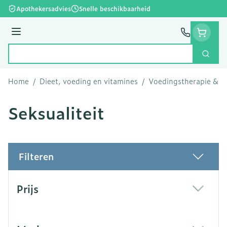
Ga naar de inhoud
Apothekersadvies
Snelle beschikbaarheid
Menu
Zoek
Product, merk, categorie...
Home
/
Dieet, voeding en vitamines
/
Voedingstherapie & we
Seksualiteit
Filteren
Doorgaan naar productlijst
Prijs
filter