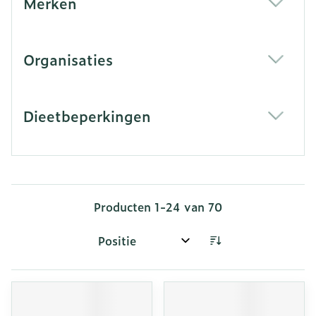
Merken
filter
Organisaties
filter
Dieetbeperkingen
filter
Producten
1
-
24
van
70
Sorteer op: