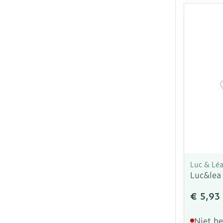
Luc & Lé
Luc&lea
€ 5,93
Niet b