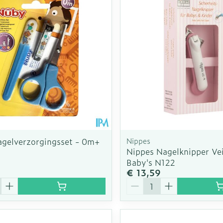
Toon meer
rging
Supplementen
Insectenw
n
Mondmaskers
middelen
nissen
d -
uid
id
gelverzorgingsset - 0m+
Nippes
Nippes Nagelknipper Vei
Baby's N122
€ 13,59
Zelfbruiner
Scheren
Aantal