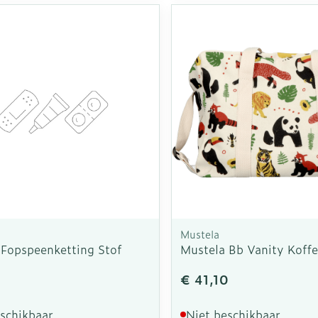
a
Mustela
 Fopspeenketting Stof
Mustela Bb Vanity Koffe
€ 41,10
eschikbaar
Niet beschikbaar