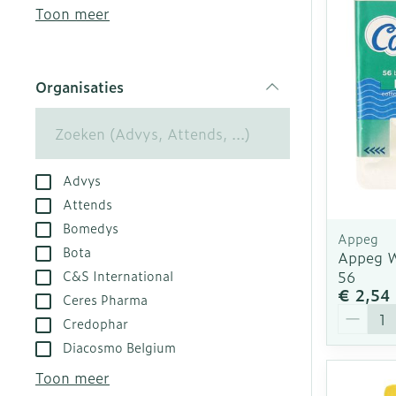
kloven
Aerosol acces
Creme, gel en
Toon meer
Blaren
Zuurstof
Eelt
Ademhalingsst
Organisaties
Eksteroog - l
filter
Toon meer
Spieren en ge
Advys
Specifiek vo
Naalden en sp
Attends
Bomedys
Infecties
Lichaamsverz
Spuiten
Appeg
Bota
Appeg W
Deodorant
Oplossing voor
56
C&S International
Gezichtsverzo
Naalden
€ 2,54
Luizen
Ceres Pharma
Aantal
Naalden voor 
Credophar
- pennaalden
Diacosmo Belgium
Diagnostica
Toon meer
Toon meer