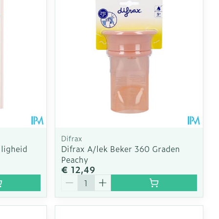
erende
Parfums en
geurproducten
Difrax
ligheid
Difrax A/lek Beker 360 Graden
Peachy
€ 12,49
CBD
Aantal