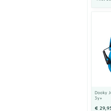
Dooky Ju
3y+
€ 29,9