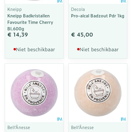
Kneipp
Decola
Kneipp Badkristallen
Pro-alcal Badzout Pdr 1kg
Favourite Time Cherry
Bl.600g
€ 14,39
€ 45,00
Niet beschikbaar
Niet beschikbaar
Bell’Ânesse
Bell’Ânesse