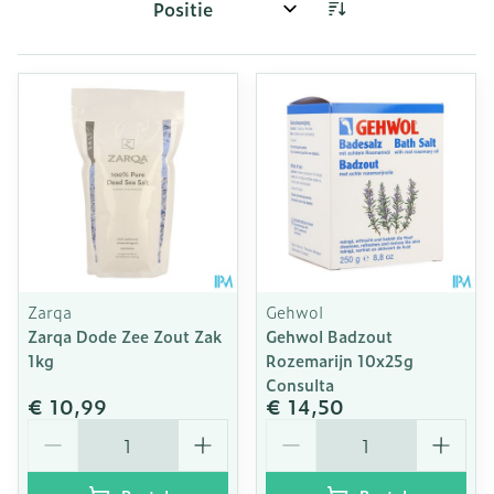
Sorteer op:
Zarqa
Gehwol
Zarqa Dode Zee Zout Zak
Gehwol Badzout
1kg
Rozemarijn 10x25g
Consulta
€ 10,99
€ 14,50
Aantal
Aantal