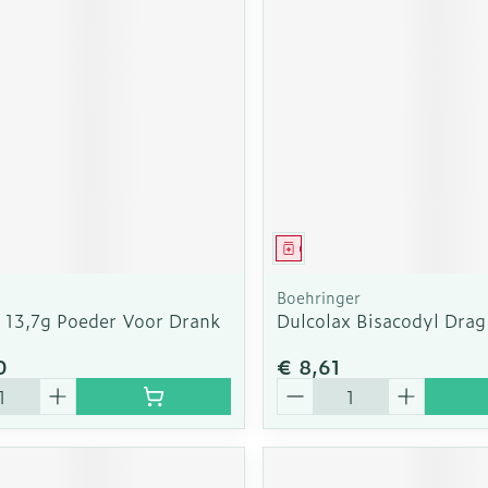
middel
Geneesmiddel
Boehringer
 13,7g Poeder Voor Drank
Dulcolax Bisacodyl Dra
0
€ 8,61
Aantal