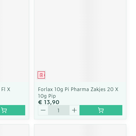
Geneesmiddel
 Fl X
Forlax 10g Pi Pharma Zakjes 20 X
10g Pip
€ 13,90
Aantal