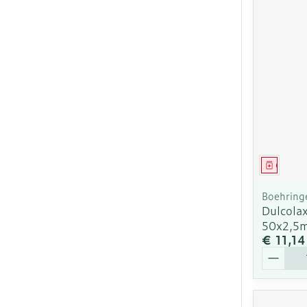
Genees
Boehring
Dulcola
50x2,5
€ 11,14
Aantal