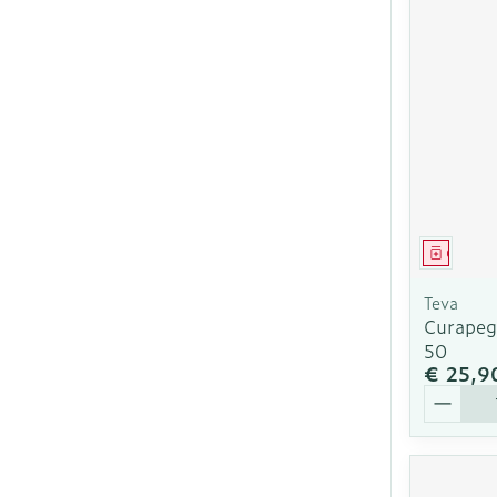
Genees
Teva
Curapeg
50
€ 25,9
Aantal