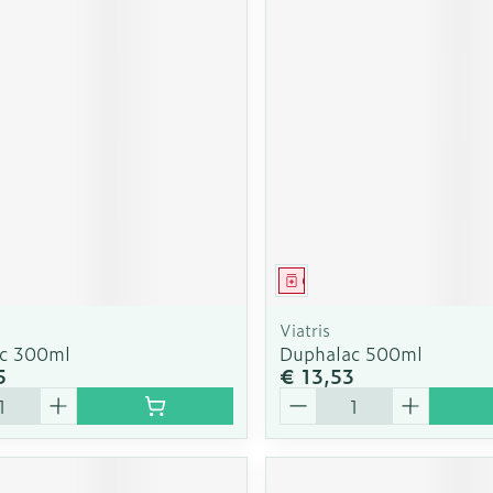
middel
Geneesmiddel
Viatris
c 300ml
Duphalac 500ml
5
€ 13,53
Aantal