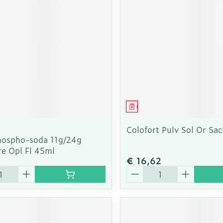
rging
Supplementen
Insectenw
n
Mondmaskers
middelen
nissen
d -
uid
id
middel
Geneesmiddel
Colofort Pulv Sol Or Sa
hospho-soda 11g/24g
re Opl Fl 45ml
€ 16,62
Aantal
Zelfbruiner
Scheren