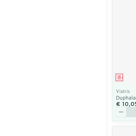
Genees
Viatris
Duphala
€ 10,0
Aantal