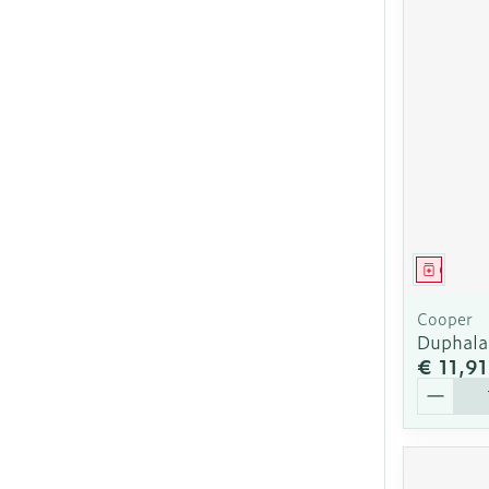
Genees
Cooper
Duphala
€ 11,91
Aantal