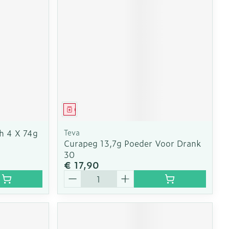
erende
Parfums en
geurproducten
Geneesmiddel
ch 4 X 74g
Teva
Curapeg 13,7g Poeder Voor Drank
30
€ 17,90
Aantal
CBD