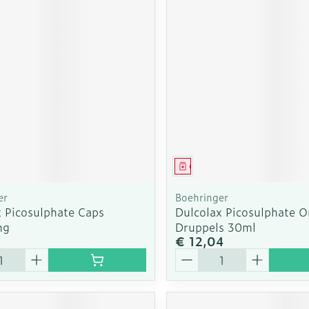
middel
Geneesmiddel
er
Boehringer
x Picosulphate Caps
Dulcolax Picosulphate O
mg
Druppels 30ml
€ 12,04
Aantal