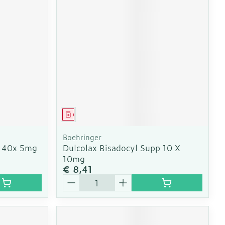
Geneesmiddel
Boehringer
g 40x 5mg
Dulcolax Bisadocyl Supp 10 X
10mg
€ 8,41
Aantal