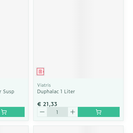
Geneesmiddel
Viatris
r Susp
Duphalac 1 Liter
€ 21,33
Aantal