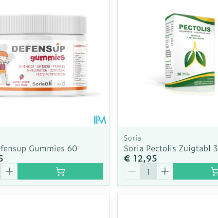
Toon meer
rging
Supplementen
Insectenw
n
Mondmaskers
middelen
nissen
d -
uid
id
Soria
efensup Gummies 60
Soria Pectolis Zuigtabl 
5
€ 12,95
Aantal
Zelfbruiner
Scheren