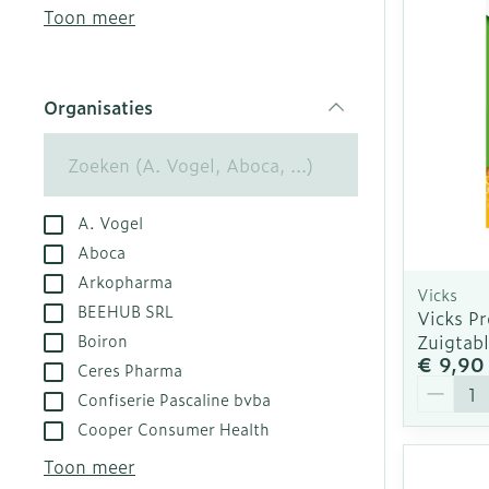
kloven
Aerosol acces
Creme, gel en
Toon meer
Blaren
Zuurstof
Eelt
Ademhalingsst
Organisaties
Eksteroog - l
filter
Toon meer
Spieren en ge
A. Vogel
Specifiek vo
Naalden en sp
Aboca
Arkopharma
Infecties
Lichaamsverz
Spuiten
Vicks
BEEHUB SRL
Vicks Pr
Deodorant
Oplossing voor
Zuigtabl
Boiron
Gezichtsverzo
Naalden
€ 9,90
Luizen
Ceres Pharma
Aantal
Naalden voor 
Confiserie Pascaline bvba
- pennaalden
Cooper Consumer Health
Diagnostica
Toon meer
Toon meer