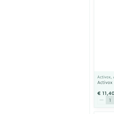
Activox,
Activox
€ 11,4
Aantal