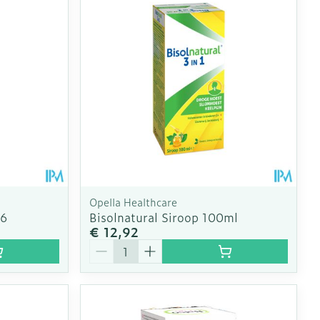
erende
Parfums en
geurproducten
Opella Healthcare
36
Bisolnatural Siroop 100ml
€ 12,92
Aantal
CBD