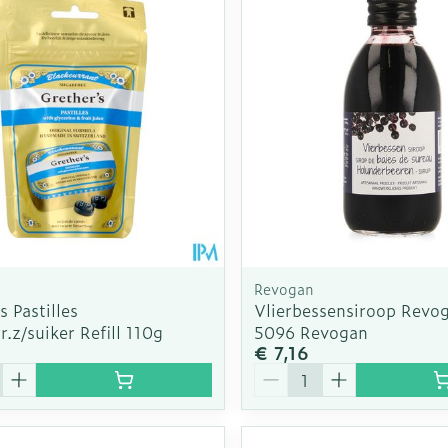
Revogan
s Pastilles
Vlierbessensiroop Revo
r.z/suiker Refill 110g
5096 Revogan
€ 7,16
Aantal