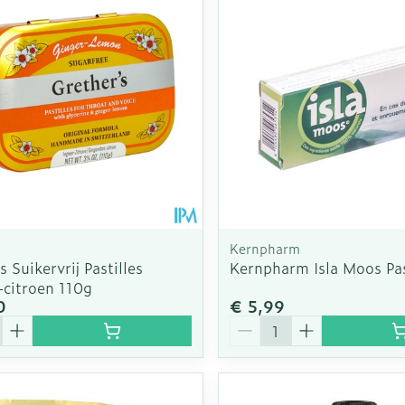
Kernpharm
s Suikervrij Pastilles
Kernpharm Isla Moos Pa
citroen 110g
0
€ 5,99
Aantal