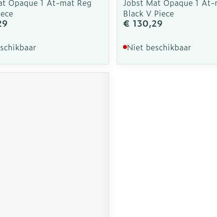
at Opaque 1 At-mat Reg
Jobst Mat Opaque 1 At-
iece
Black V Piece
29
€ 130,29
eschikbaar
Niet beschikbaar