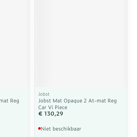
erende
Parfums en
geurproducten
Jobst
-mat Reg
Jobst Mat Opaque 2 At-mat Reg
CBD
Car Vi Piece
€ 130,29
Niet beschikbaar