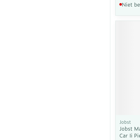
Niet b
Jobst
Jobst M
Car Ii Pi