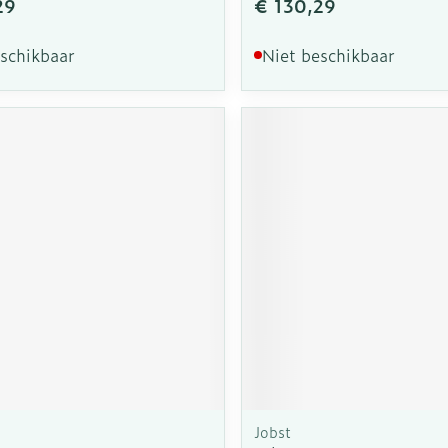
29
€ 130,29
eschikbaar
Niet beschikbaar
Jobst