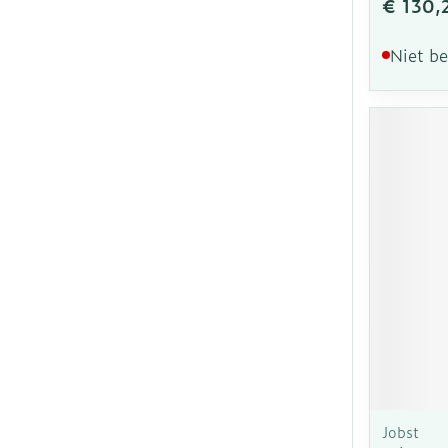
€ 130,
Niet b
Jobst