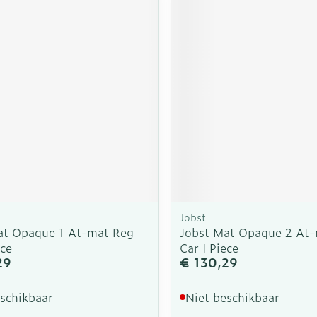
rging
Supplementen
Insectenw
n
Mondmaskers
middelen
nissen
d -
uid
id
Jobst
at Opaque 1 At-mat Reg
Jobst Mat Opaque 2 At
Zelfbruiner
Scheren
ece
Car I Piece
29
€ 130,29
eschikbaar
Niet beschikbaar