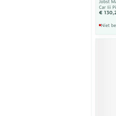
Jobst M
Car Iii P
€ 130,
Niet b