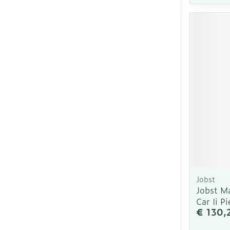
Jobst
Jobst M
Car Ii Pi
€ 130,