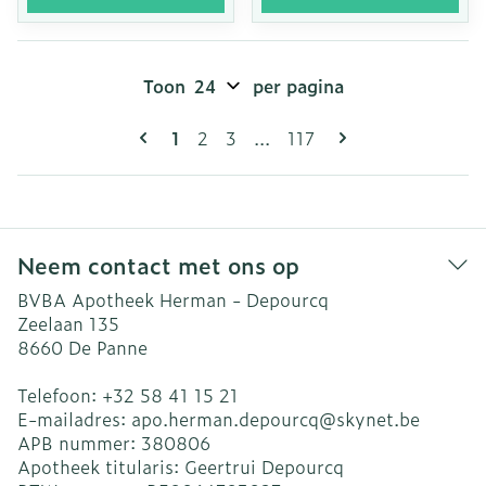
Toon
per pagina
Pagina's
U lees momenteel pagina
Pagina
Pagina
Pagina
1
2
3
...
117
Neem contact met ons op
BVBA Apotheek Herman - Depourcq
Zeelaan 135
8660
De Panne
Telefoon:
+32 58 41 15 21
E-mailadres:
apo.herman.depourcq@
skynet.be
APB nummer:
380806
Apotheek titularis:
Geertrui Depourcq