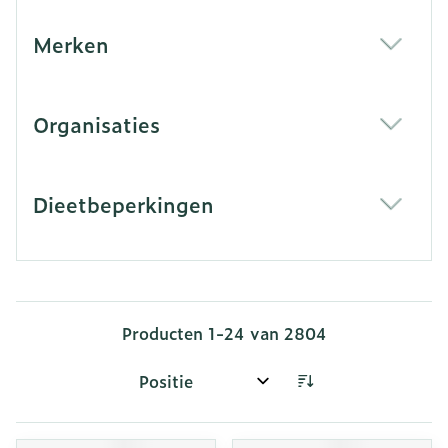
Merken
filter
Organisaties
filter
Dieetbeperkingen
filter
Producten
1
-
24
van
2804
Sorteer op: