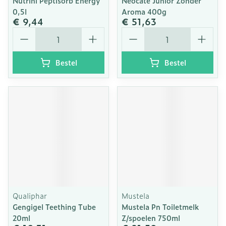
Nutrini Peptisorb Energy
Neocate Junior Zonder
0,5l
Aroma 400g
€ 9,44
€ 51,63
Aantal
Aantal
Bestel
Bestel
Qualiphar
Mustela
Gengigel Teething Tube
Mustela Pn Toiletmelk
20ml
Z/spoelen 750ml