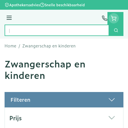
Ga naar de inhoud
Apothekersadvies
Snelle beschikbaarheid
Menu
Zoek
Product, merk, categorie...
Home
/
Zwangerschap en kinderen
Zwangerschap en
kinderen
Filteren
Doorgaan naar productlijst
Prijs
filter