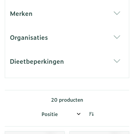
Merken
filter
Organisaties
filter
Dieetbeperkingen
filter
20
producten
Sorteer op: