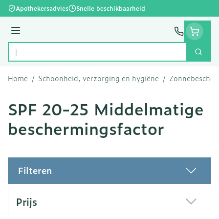
Ga naar de inhoud
Apothekersadvies
Snelle beschikbaarheid
Menu
Zoek
Product, merk, categorie...
Home
/
Schoonheid, verzorging en hygiëne
/
Zonnebescher
SPF 20-25 Middelmatige
beschermingsfactor
Filteren
Doorgaan naar productlijst
Prijs
filter