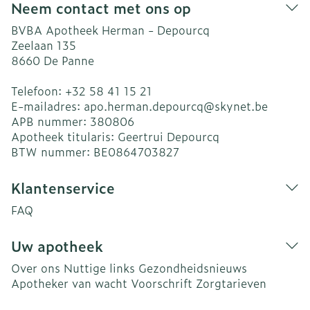
Neem contact met ons op
BVBA Apotheek Herman - Depourcq
Zeelaan 135
8660
De Panne
Telefoon:
+32 58 41 15 21
E-mailadres:
apo.herman.depourcq@
skynet.be
APB nummer:
380806
Apotheek titularis:
Geertrui Depourcq
BTW nummer:
BE0864703827
Klantenservice
FAQ
Uw apotheek
Over ons
Nuttige links
Gezondheidsnieuws
Apotheker van wacht
Voorschrift
Zorgtarieven