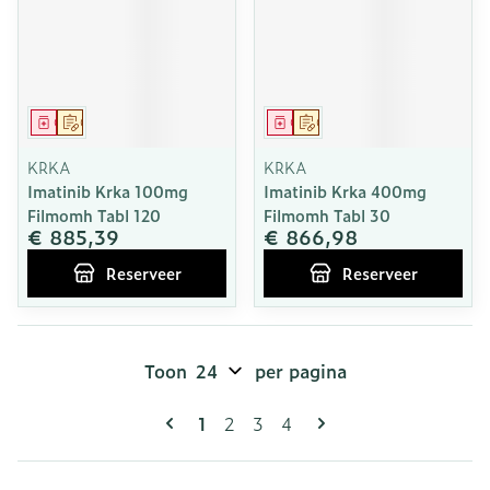
Geneesmiddel
Op voorschrift
Geneesmiddel
Op voorschrift
KRKA
KRKA
Imatinib Krka 100mg
Imatinib Krka 400mg
Filmomh Tabl 120
Filmomh Tabl 30
€ 885,39
€ 866,98
Reserveer
Reserveer
Toon
per pagina
Pagina's
U lees momenteel pagina
Pagina
Pagina
Pagina
1
2
3
4