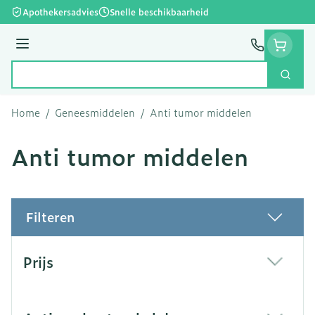
Ga naar de inhoud
Apothekersadvies
Snelle beschikbaarheid
Menu
Zoek
Product, merk, categorie...
Home
/
Geneesmiddelen
/
Anti tumor middelen
Anti tumor middelen
Filteren
Doorgaan naar productlijst
Prijs
filter