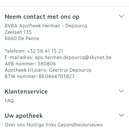
Neem contact met ons op
BVBA Apotheek Herman - Depourcq
Zeelaan 135
8660
De Panne
Telefoon:
+32 58 41 15 21
E-mailadres:
apo.herman.depourcq@
skynet.be
APB nummer:
380806
Apotheek titularis:
Geertrui Depourcq
BTW nummer:
BE0864703827
Klantenservice
FAQ
Uw apotheek
Over ons
Nuttige links
Gezondheidsnieuws