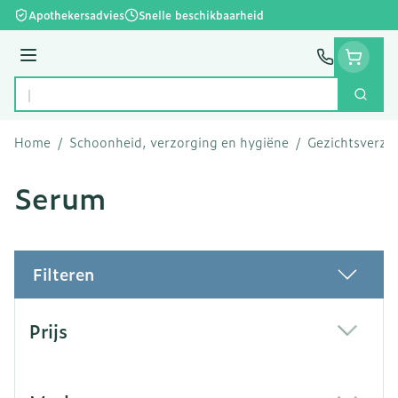
Ga naar de inhoud
Apothekersadvies
Snelle beschikbaarheid
Menu
Zoek
Product, merk, categorie...
Home
/
Schoonheid, verzorging en hygiëne
/
Gezichtsverzo
Serum
Filteren
Doorgaan naar productlijst
Prijs
filter