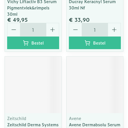
Vichy Liftactiv B3 Serum
Ducray Keracnyl Serum
Pigmentvlek&rimpels
30ml Nf
30ml
€ 49,95
€ 33,90
Aantal
Aantal
Bestel
Bestel
Zeitschild
Avene
Zeitschild Derma Systems
Avene Dermabsolu Serum