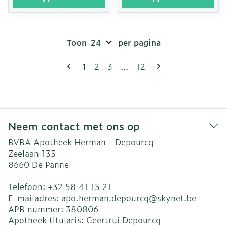
Toon
per pagina
Pagina's
U lees momenteel pagina
Pagina
Pagina
Pagina
1
2
3
...
12
Neem contact met ons op
BVBA Apotheek Herman - Depourcq
Zeelaan 135
8660
De Panne
Telefoon:
+32 58 41 15 21
E-mailadres:
apo.herman.depourcq@
skynet.be
APB nummer:
380806
Apotheek titularis:
Geertrui Depourcq