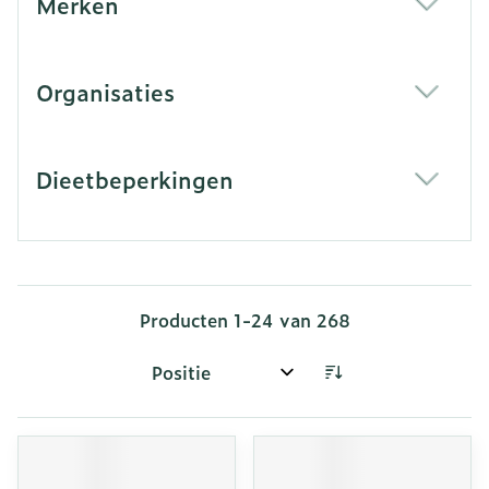
Merken
filter
Organisaties
filter
Dieetbeperkingen
filter
Producten
1
-
24
van
268
Sorteer op: