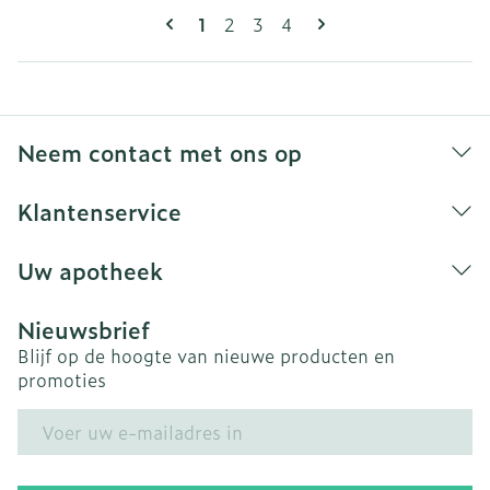
Pagina's
U lees momenteel pagina
Pagina
Pagina
Pagina
1
2
3
4
Neem contact met ons op
Klantenservice
Uw apotheek
Nieuwsbrief
Blijf op de hoogte van nieuwe producten en
promoties
E-mail adres