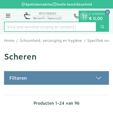
Dia 1 van 1
Ga naar de inhoud
Apothekersadvies
Snelle beschikbaarheid
0
0 artikelen
Menu
€ 0,00
Vind snel wondverzorging en verband
Zoek
Product, merk, categorie...
Home
/
Schoonheid, verzorging en hygiëne
/
Specifiek voo
Scheren
Filteren
Producten
1
-
24
van
96