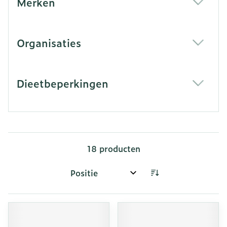
Merken
filter
Organisaties
filter
Dieetbeperkingen
filter
18
producten
Sorteer op: