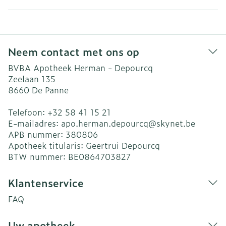
Neem contact met ons op
BVBA Apotheek Herman - Depourcq
Zeelaan 135
8660
De Panne
Telefoon:
+32 58 41 15 21
E-mailadres:
apo.herman.depourcq@
skynet.be
APB nummer:
380806
Apotheek titularis:
Geertrui Depourcq
BTW nummer:
BE0864703827
Klantenservice
FAQ
Uw apotheek