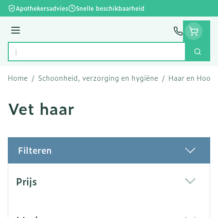
Ga naar de inhoud
Apothekersadvies
Snelle beschikbaarheid
Menu
Zoek
Product, merk, categorie...
Home
/
Schoonheid, verzorging en hygiëne
/
Haar en Hoofd
Vet haar
Filteren
Doorgaan naar productlijst
Prijs
filter