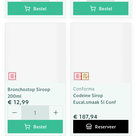
Bestel
Bestel
Geneesmiddel
Geneesmiddel
Op voorschrift
Conforma
Bronchostop Siroop
Codeine Sirop
200ml
€ 12,99
Eucal.smaak 5l Conf
Aantal
€ 187,94
Bestel
Reserveer