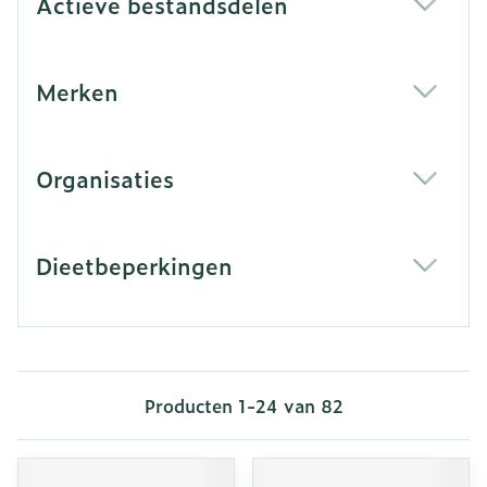
Actieve bestandsdelen
filter
Merken
filter
Organisaties
filter
Dieetbeperkingen
filter
Producten
1
-
24
van
82