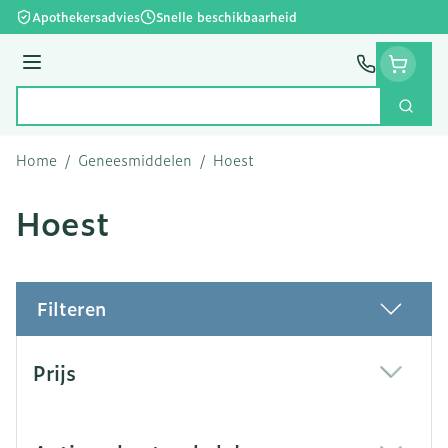
Ga naar de inhoud
Apothekersadvies
Snelle beschikbaarheid
Menu
Zoek
Product, merk, categorie...
Home
/
Geneesmiddelen
/
Hoest
Hoest
Filteren
Doorgaan naar productlijst
Prijs
filter