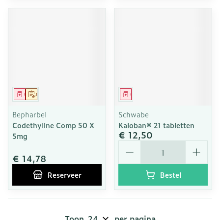
Geneesmiddel
Op voorschrift
Geneesmiddel
Bepharbel
Schwabe
Codethyline Comp 50 X
Kaloban® 21 tabletten
€ 12,50
5mg
Aantal
€ 14,78
Reserveer
Bestel
Toon
per pagina