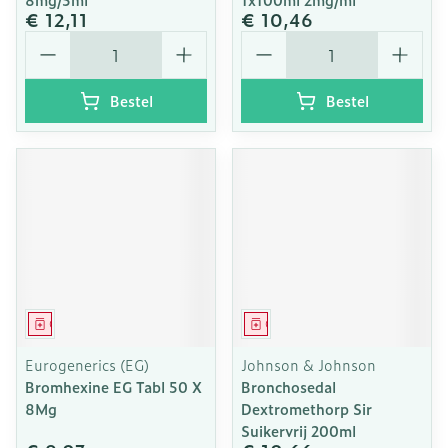
€ 12,11
€ 10,46
Aantal
Aantal
Bestel
Bestel
Geneesmiddel
Geneesmiddel
Eurogenerics (EG)
Johnson & Johnson
Bromhexine EG Tabl 50 X
Bronchosedal
8Mg
Dextromethorp Sir
Suikervrij 200ml