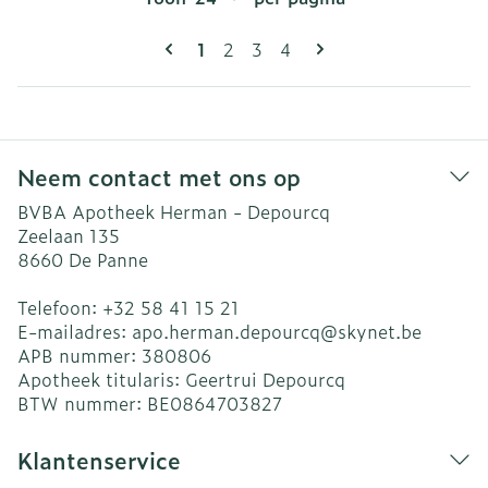
Pagina's
U lees momenteel pagina
Pagina
Pagina
Pagina
1
2
3
4
Neem contact met ons op
BVBA Apotheek Herman - Depourcq
Zeelaan 135
8660
De Panne
Telefoon:
+32 58 41 15 21
E-mailadres:
apo.herman.depourcq@
skynet.be
APB nummer:
380806
Apotheek titularis:
Geertrui Depourcq
BTW nummer:
BE0864703827
Klantenservice