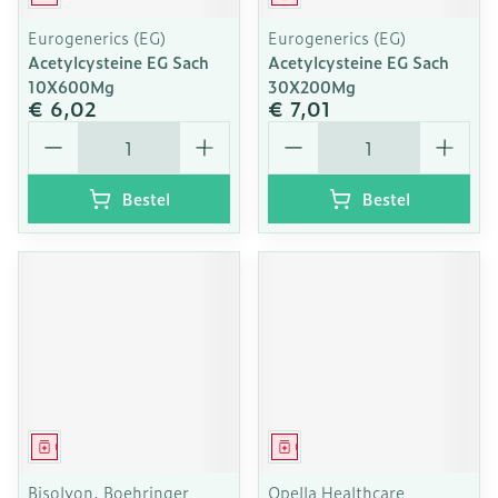
Eurogenerics (EG)
Eurogenerics (EG)
Acetylcysteine EG Sach
Acetylcysteine EG Sach
10X600Mg
30X200Mg
€ 6,02
€ 7,01
Aantal
Aantal
Bestel
Bestel
Geneesmiddel
Geneesmiddel
Bisolvon, Boehringer
Opella Healthcare