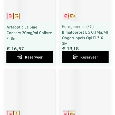
Geneesmiddel
Op voorschrift
Geneesmiddel
Op voorschrift
Eurogenerics (EG)
Arteoptic La Sine
Bimatoprost EG 0,1Mg/Ml
Conserv.20mg/ml Collyre
Oogdruppels Opl Fl 3 X
Fl 8ml
3Ml
€ 16,57
€ 19,18
Reserveer
Reserveer
Geneesmiddel
Op voorschrift
Geneesmiddel
Op voorschrift