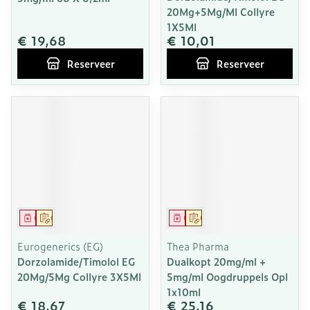
20Mg+5Mg/Ml Collyre
1X5Ml
€ 19,68
€ 10,01
Reserveer
Reserveer
Geneesmiddel
Op voorschrift
Geneesmiddel
Op voorschrift
Eurogenerics (EG)
Thea Pharma
Dorzolamide/Timolol EG
Dualkopt 20mg/ml +
20Mg/5Mg Collyre 3X5Ml
5mg/ml Oogdruppels Opl
1x10ml
€ 18,67
€ 25,16