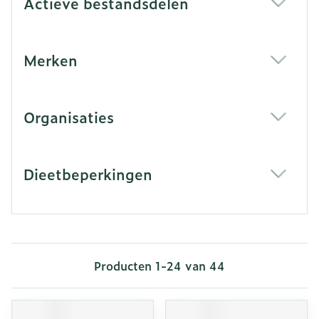
Actieve bestandsdelen
filter
Merken
filter
Organisaties
filter
Dieetbeperkingen
filter
Producten
1
-
24
van
44