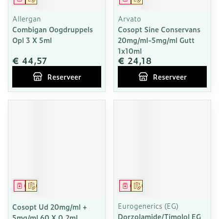
Allergan
Arvato
Combigan Oogdruppels
Cosopt Sine Conservans
Opl 3 X 5ml
20mg/ml-5mg/ml Gutt
1x10ml
€ 44,57
€ 24,18
Reserveer
Reserveer
Geneesmiddel
Op voorschrift
Geneesmiddel
Op voorschrift
Eurogenerics (EG)
Cosopt Ud 20mg/ml +
Dorzolamide/Timolol EG
5mg/ml 60 X 0,2ml