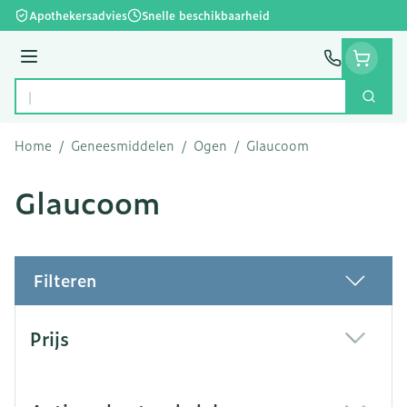
Ga naar de inhoud
Apothekersadvies
Snelle beschikbaarheid
Menu
Zoek
Product, merk, categorie...
Home
/
Geneesmiddelen
/
Ogen
/
Glaucoom
Glaucoom
Filteren
Doorgaan naar productlijst
Prijs
filter