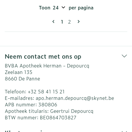
Toon
per pagina
Pagina's
U lees momenteel pagina
Pagina
1
2
Neem contact met ons op
BVBA Apotheek Herman - Depourcq
Zeelaan 135
8660
De Panne
Telefoon:
+32 58 41 15 21
E-mailadres:
apo.herman.depourcq@
skynet.be
APB nummer:
380806
Apotheek titularis:
Geertrui Depourcq
BTW nummer:
BE0864703827