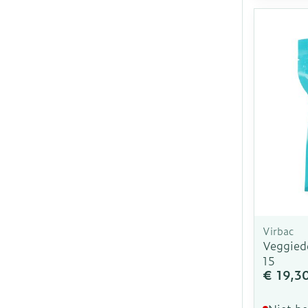
Virbac
Veggied
15
€ 19,3