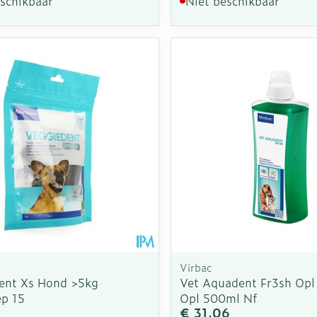
eschikbaar
Niet beschikbaar
Virbac
ent Xs Hond >5kg
Vet Aquadent Fr3sh Opl
p 15
Opl 500ml Nf
€ 31,06