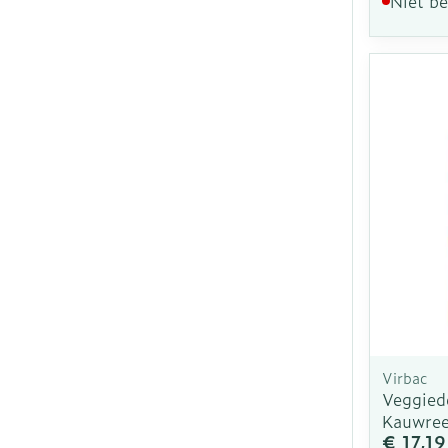
Niet b
Virbac
Veggied
Kauwree
€ 17,19