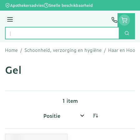
Ga naar de inhoud
Apothekersadvies
Snelle beschikbaarheid
Menu
Zoek
Product, merk, categorie...
Home
/
Schoonheid, verzorging en hygiëne
/
Haar en Hoofd
Gel
1
item
Sorteer op: