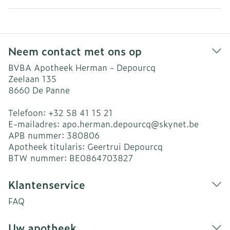
Neem contact met ons op
BVBA Apotheek Herman - Depourcq
Zeelaan 135
8660
De Panne
Telefoon:
+32 58 41 15 21
E-mailadres:
apo.herman.depourcq@
skynet.be
APB nummer:
380806
Apotheek titularis:
Geertrui Depourcq
BTW nummer:
BE0864703827
Klantenservice
FAQ
Uw apotheek