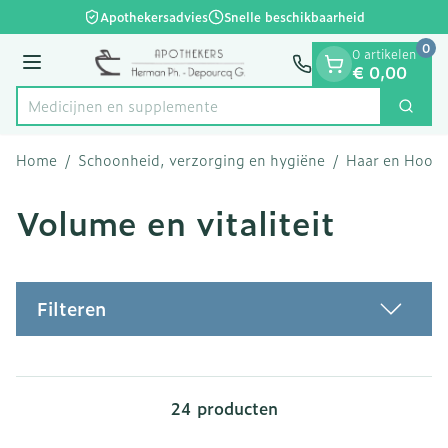
Dia 1 van 1
Ga naar de inhoud
Apothekersadvies
Snelle beschikbaarheid
0
0 artikelen
Menu
€ 0,00
Medicijn
Zoek
Product, merk, categorie...
Home
/
Schoonheid, verzorging en hygiëne
/
Haar en Hoofd
Volume en vitaliteit
Filteren
24
producten