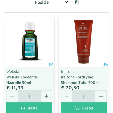
Sorteer op:
Weleda
Iraltone
Weleda Voedende
Iraltone Fortifying
Haarolie 50ml
Shampoo Tube 200ml
€ 11,99
€ 20,50
Aantal
Aantal
Bestel
Bestel