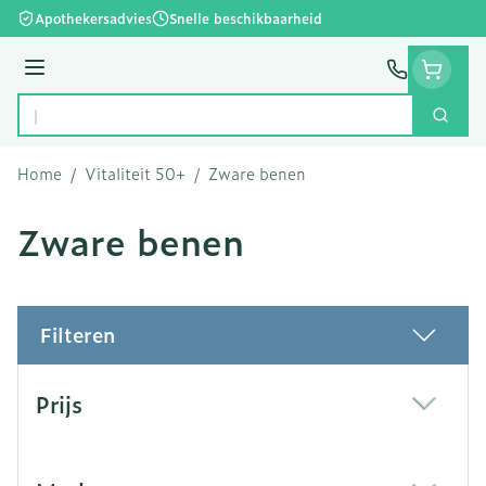
Ga naar de inhoud
Apothekersadvies
Snelle beschikbaarheid
Menu
Zoek
Product, merk, categorie...
Home
/
Vitaliteit 50+
/
Zware benen
Zware benen
Filteren
Doorgaan naar productlijst
Prijs
filter