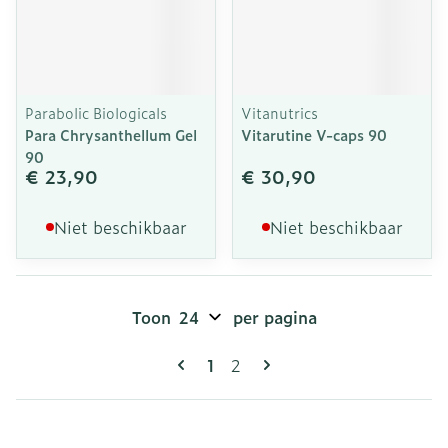
Parabolic Biologicals
Vitanutrics
Para Chrysanthellum Gel
Vitarutine V-caps 90
90
€ 23,90
€ 30,90
Niet beschikbaar
Niet beschikbaar
Toon
per pagina
Pagina's
U lees momenteel pagina
Pagina
1
2