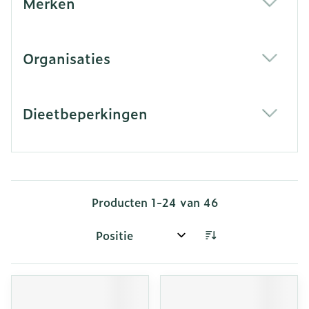
Merken
filter
Organisaties
filter
Dieetbeperkingen
filter
Producten
1
-
24
van
46
Sorteer op: