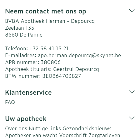
Neem contact met ons op
BVBA Apotheek Herman - Depourcq
Zeelaan 135
8660
De Panne
Telefoon:
+32 58 41 15 21
E-mailadres:
apo.herman.depourcq@
skynet.be
APB nummer:
380806
Apotheek titularis:
Geertrui Depourcq
BTW nummer:
BE0864703827
Klantenservice
FAQ
Uw apotheek
Over ons
Nuttige links
Gezondheidsnieuws
Apotheker van wacht
Voorschrift
Zorgtarieven