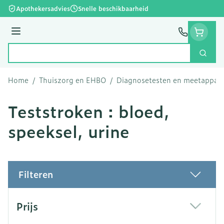
Ga naar de inhoud
Apothekersadvies
Snelle beschikbaarheid
Menu
Zoek
Product, merk, categorie...
Home
/
Thuiszorg en EHBO
/
Diagnosetesten en meetappar
Teststroken : bloed,
speeksel, urine
Filteren
Doorgaan naar productlijst
Prijs
filter