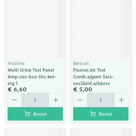
Alcoline
Belscan
Multi Urine Test Panel
Fluorec.kit Test
Amp-coc-bzo-thc-ket-
Comb.a/geen Sars-
etg 1
cov2&inf.a/b&rsv
€ 6,60
€ 5,00
Aantal
Aantal
Bestel
Bestel