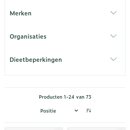
Merken
filter
Organisaties
filter
Dieetbeperkingen
filter
Producten
1
-
24
van
73
Sorteer op: