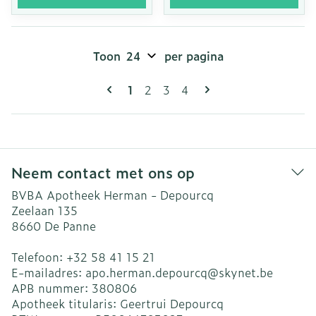
Toon
per pagina
Pagina's
U lees momenteel pagina
Pagina
Pagina
Pagina
1
2
3
4
Neem contact met ons op
BVBA Apotheek Herman - Depourcq
Zeelaan 135
8660
De Panne
Telefoon:
+32 58 41 15 21
E-mailadres:
apo.herman.depourcq@
skynet.be
APB nummer:
380806
Apotheek titularis:
Geertrui Depourcq