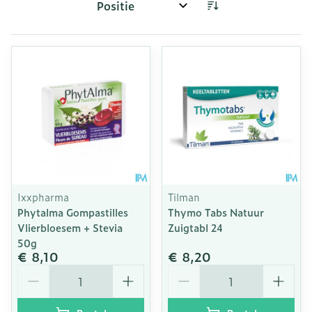
Sorteer op:
Ixxpharma
Tilman
Phytalma Gompastilles
Thymo Tabs Natuur
Vlierbloesem + Stevia
Zuigtabl 24
50g
€ 8,10
€ 8,20
Aantal
Aantal