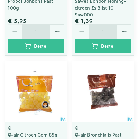
Propol Bonbons Past
Sawes Bonbon Honing-
100g
citroen Zs Blist 10
Saw000
€ 5,95
€ 1,39
Aantal
Aantal
Bestel
Bestel
Q
Q
Q-air Citroen Gom 85g
Q-air Bronchialis Past