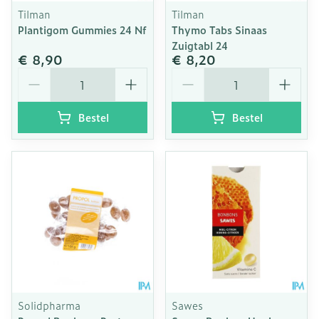
Tilman
Tilman
Plantigom Gummies 24 Nf
Thymo Tabs Sinaas
Zuigtabl 24
€ 8,90
€ 8,20
Aantal
Aantal
Bestel
Bestel
Solidpharma
Sawes