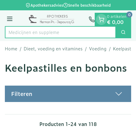
Dia 1 van 1
Ga naar de inhoud
Apothekersadvies
Snelle beschikbaarheid
0
0 artikelen
Menu
€ 0,00
Me
Zoek
Product, merk, categorie...
Home
/
Dieet, voeding en vitamines
/
Voeding
/
Keelpastil
Keelpastilles en bonbons
Filteren
Producten
1
-
24
van
118