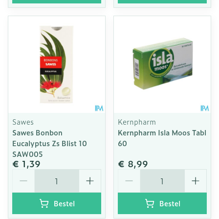
Sawes
Kernpharm
Sawes Bonbon
Kernpharm Isla Moos Tabl
Eucalyptus Zs Blist 10
60
SAW005
€ 1,39
€ 8,99
Aantal
Aantal
Bestel
Bestel