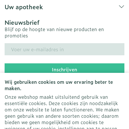
Uw apotheek
Nieuwsbrief
Blijf op de hoogte van nieuwe producten en
promoties
E-mail adres
Inschrijven
Wij gebruiken cookies om uw ervaring beter te
Door op inschrijven te klikken, schrijft u zich in voor onze
nieuwsbrief en gaat u akkoord met onze
privacy policy
.
maken.
Onze webshop maakt uitsluitend gebruik van
essentiële cookies. Deze cookies zijn noodzakelijk
om onze website te laten functioneren. We maken
geen gebruik van andere soorten cookies; daarom
bieden we geen mogelijkheid om cookies te
weigeren of uw cookie-instellingen aan te passen.