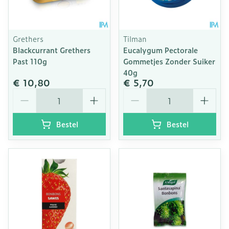
Grethers
Tilman
Blackcurrant Grethers
Eucalygum Pectorale
Past 110g
Gommetjes Zonder Suiker
40g
€ 10,80
€ 5,70
Aantal
Aantal
Bestel
Bestel