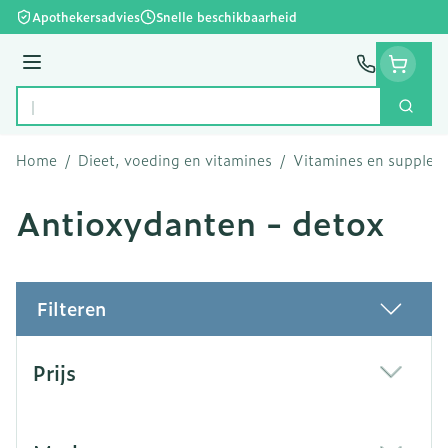
Ga naar de inhoud
Apothekersadvies
Snelle beschikbaarheid
Menu
Zoek
Product, merk, categorie...
Home
/
Dieet, voeding en vitamines
/
Vitamines en supple
Antioxydanten - detox
Filteren
Doorgaan naar productlijst
Prijs
filter