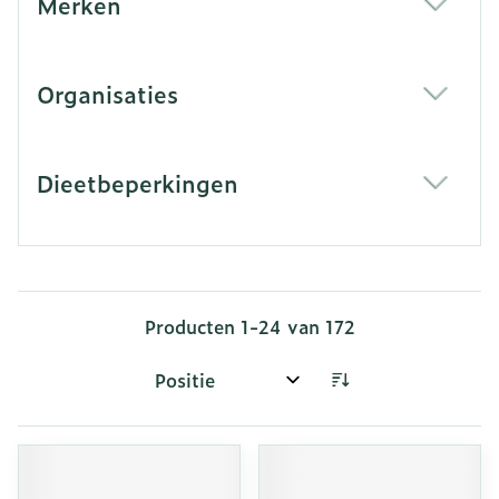
Merken
filter
Organisaties
filter
Dieetbeperkingen
filter
Producten
1
-
24
van
172
Sorteer op: