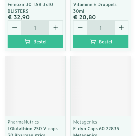
Femoxir 30 TAB 3x10
Vitamine E Druppels
BLISTERS
30ml
€ 32,90
€ 20,80
Aantal
Aantal
Bestel
Bestel
PharmaNutrics
Metagenics
l Glutathion 250 V-caps
E-dyn Caps 60 22835
30 Pharmanutrics
Metagenics