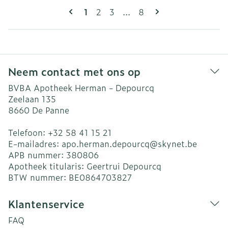
Pagina's
U lees momenteel pagina
Pagina
Pagina
Pagina
1
2
3
...
8
Neem contact met ons op
BVBA Apotheek Herman - Depourcq
Zeelaan 135
8660
De Panne
Telefoon:
+32 58 41 15 21
E-mailadres:
apo.herman.depourcq@
skynet.be
APB nummer:
380806
Apotheek titularis:
Geertrui Depourcq
BTW nummer:
BE0864703827
Klantenservice
FAQ