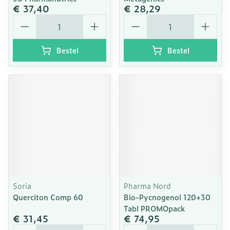
€ 37,40
€ 28,29
Aantal
Aantal
Bestel
Bestel
Soria
Pharma Nord
Querciton Comp 60
Bio-Pycnogenol 120+30
Tabl PROMOpack
€ 31,45
€ 74,95
Aantal
Aantal