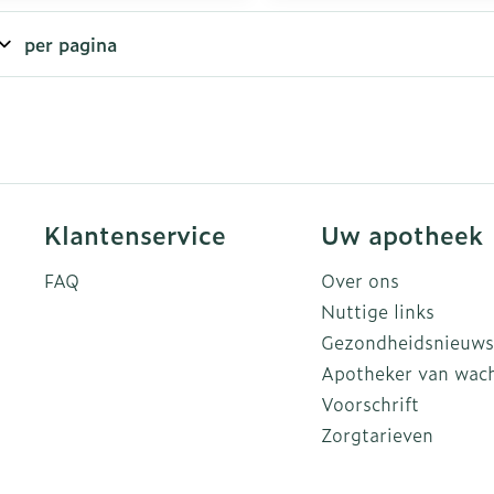
per pagina
rging
Supplementen
Insectenw
n
Mondmaskers
middelen
nissen
d -
uid
id
Klantenservice
Uw apotheek
FAQ
Over ons
Nuttige links
Gezondheidsnieuws
Apotheker van wac
Zelfbruiner
Scheren
Voorschrift
Zorgtarieven