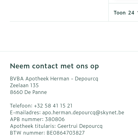
Haar
Toon
Gezichtsverzo
Pillendozen e
accessoires
Pigmentstoor
Gevoelige hui
geïrriteerde h
Gemengde hu
Neem contact met ons op
Doffe huid
BVBA Apotheek Herman - Depourcq
Toon meer
Zeelaan 135
8660
De Panne
Telefoon:
+32 58 41 15 21
Snurken
E-mailadres:
apo.herman.depourcq@
skynet.be
APB nummer:
380806
Apotheek titularis:
Geertrui Depourcq
BTW nummer:
BE0864703827