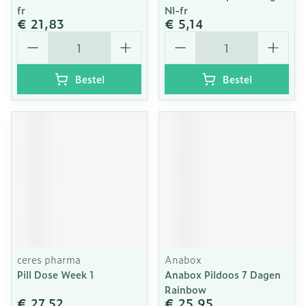
fr
Nl-fr
€ 21,83
€ 5,14
Aantal
Aantal
Bestel
Bestel
ceres pharma
Anabox
Pill Dose Week 1
Anabox Pildoos 7 Dagen
Rainbow
€ 27,52
€ 25,95