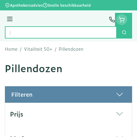
Ga naar de inhoud
Apothekersadvies
Snelle beschikbaarheid
Menu
Zoek
Product, merk, categorie...
Home
/
Vitaliteit 50+
/
Pillendozen
Pillendozen
Filteren
Doorgaan naar productlijst
Prijs
filter