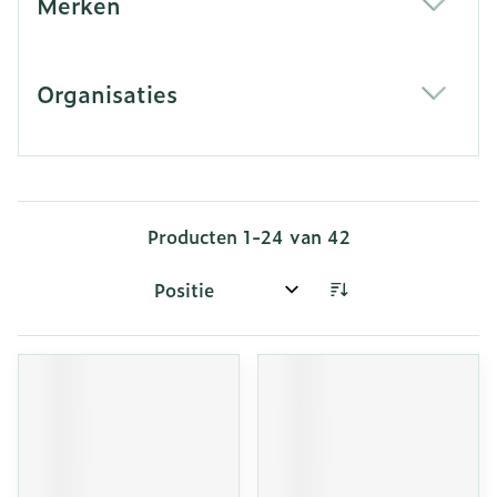
Merken
filter
Organisaties
filter
Producten
1
-
24
van
42
Sorteer op: