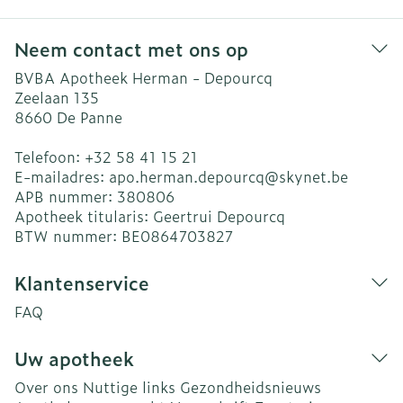
Neem contact met ons op
BVBA Apotheek Herman - Depourcq
Zeelaan 135
8660
De Panne
Telefoon:
+32 58 41 15 21
E-mailadres:
apo.herman.depourcq@
skynet.be
APB nummer:
380806
Apotheek titularis:
Geertrui Depourcq
BTW nummer:
BE0864703827
Klantenservice
FAQ
Uw apotheek
Over ons
Nuttige links
Gezondheidsnieuws