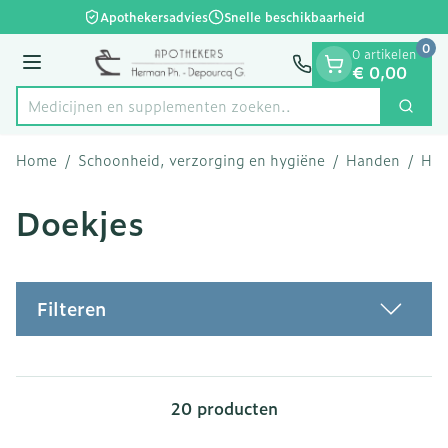
Dia 1 van 1
Ga naar de inhoud
Apothekersadvies
Snelle beschikbaarheid
0
0 artikelen
Menu
€ 0,00
Medicijnen en suppleme
Zoek
Product, merk, categorie...
Home
/
Schoonheid, verzorging en hygiëne
/
Handen
/
Han
Doekjes
Filteren
20
producten