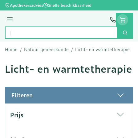
Ga naar de inhoud
Apothekersadvies
Snelle beschikbaarheid
Menu
Zoek
Product, merk, categorie...
Home
/
Natuur geneeskunde
/
Licht- en warmtetherapie
Licht- en warmtetherapie
Filteren
Doorgaan naar productlijst
Prijs
filter