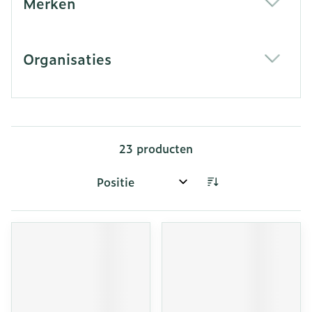
Merken
filter
Organisaties
filter
23
producten
Sorteer op: