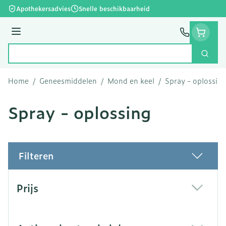
Ga naar de inhoud
Apothekersadvies
Snelle beschikbaarheid
Menu
Zoek
Product, merk, categorie...
Home
/
Geneesmiddelen
/
Mond en keel
/
Spray - oplossin
Spray - oplossing
Filteren
Doorgaan naar productlijst
Prijs
filter