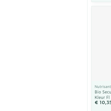
Nutrisan
Bio Sec
Kleur F
€ 10,3