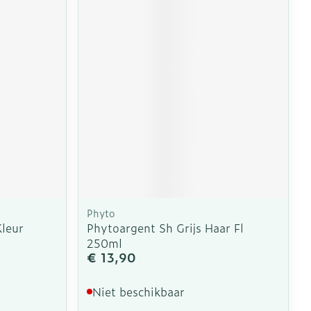
erende
Parfums en
geurproducten
Phyto
Kleur
Phytoargent Sh Grijs Haar Fl
CBD
250ml
€ 13,90
Niet beschikbaar