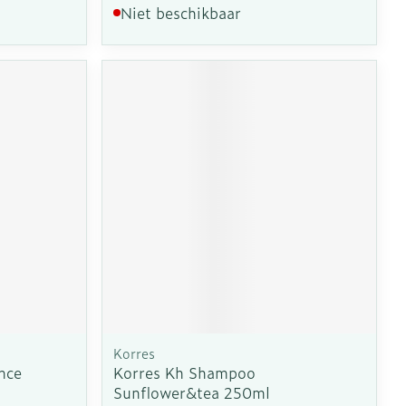
Niet beschikbaar
Korres
nce
Korres Kh Shampoo
Sunflower&tea 250ml