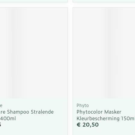
te
Phyto
ure Shampoo Stralende
Phytocolor Masker
l 400ml
Kleurbescherming 150m
5
€ 20,50