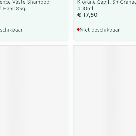
ence Vaste Shampoo
Klorane Capil. Sh Grana
d Haar 85g
400ml
€ 17,50
eschikbaar
Niet beschikbaar