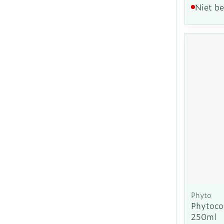
Niet b
Phyto
Phytoco
250ml