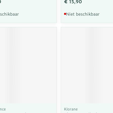
0
€ 15,90
eschikbaar
Niet beschikbaar
nce
Klorane