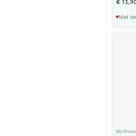
€ 13,9
Niet b
Ma Prove