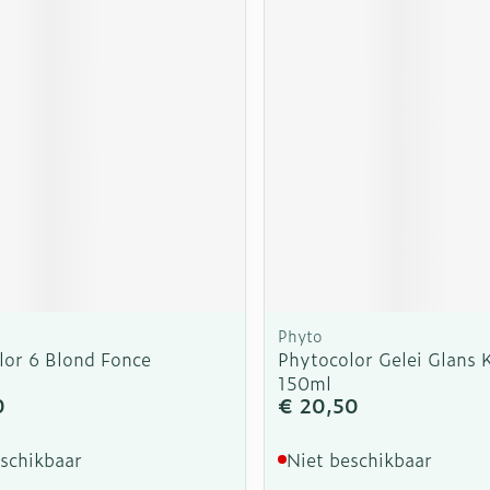
rging
Supplementen
Insectenw
n
Mondmaskers
middelen
nissen
d -
uid
id
Phyto
lor 6 Blond Fonce
Phytocolor Gelei Glans 
Zelfbruiner
Scheren
150ml
0
€ 20,50
eschikbaar
Niet beschikbaar