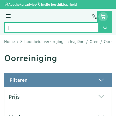
Ga naar de inhoud
Apothekersadvies
Snelle beschikbaarheid
Menu
Zoek
Product, merk, categorie...
Home
/
Schoonheid, verzorging en hygiëne
/
Oren
/
Oorrei
Oorreiniging
Filteren
Doorgaan naar productlijst
Prijs
filter