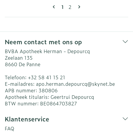
Pagina's
U lees momenteel pagina
Pagina
1
2
Neem contact met ons op
BVBA Apotheek Herman - Depourcq
Zeelaan 135
8660
De Panne
Telefoon:
+32 58 41 15 21
E-mailadres:
apo.herman.depourcq@
skynet.be
APB nummer:
380806
Apotheek titularis:
Geertrui Depourcq
BTW nummer:
BE0864703827
Klantenservice
FAQ