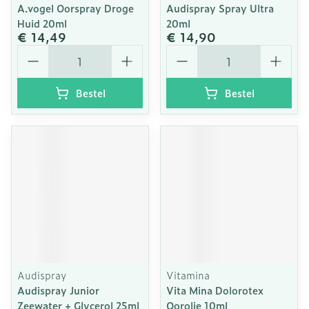
A.vogel Oorspray Droge
Audispray Spray Ultra
Huid 20ml
20ml
€ 14,49
€ 14,90
Aantal
Aantal
Bestel
Bestel
Audispray
Vitamina
Audispray Junior
Vita Mina Dolorotex
Zeewater + Glycerol 25ml
Oorolie 10ml