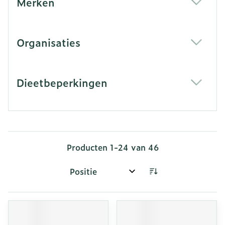
Merken
filter
Organisaties
filter
Dieetbeperkingen
filter
Producten
1
-
24
van
46
Sorteer op: